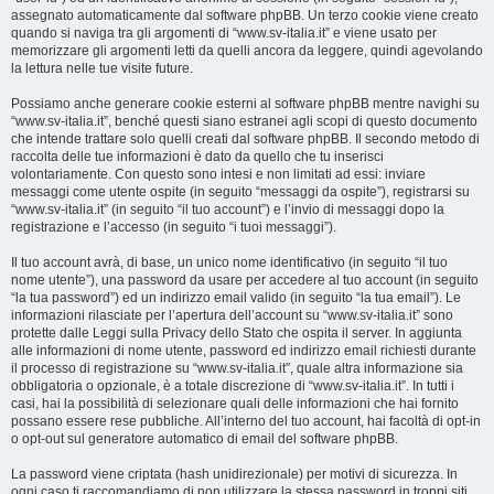
assegnato automaticamente dal software phpBB. Un terzo cookie viene creato
quando si naviga tra gli argomenti di “www.sv-italia.it” e viene usato per
memorizzare gli argomenti letti da quelli ancora da leggere, quindi agevolando
la lettura nelle tue visite future.
Possiamo anche generare cookie esterni al software phpBB mentre navighi su
“www.sv-italia.it”, benché questi siano estranei agli scopi di questo documento
che intende trattare solo quelli creati dal software phpBB. Il secondo metodo di
raccolta delle tue informazioni è dato da quello che tu inserisci
volontariamente. Con questo sono intesi e non limitati ad essi: inviare
messaggi come utente ospite (in seguito “messaggi da ospite”), registrarsi su
“www.sv-italia.it” (in seguito “il tuo account”) e l’invio di messaggi dopo la
registrazione e l’accesso (in seguito “i tuoi messaggi”).
Il tuo account avrà, di base, un unico nome identificativo (in seguito “il tuo
nome utente”), una password da usare per accedere al tuo account (in seguito
“la tua password”) ed un indirizzo email valido (in seguito “la tua email”). Le
informazioni rilasciate per l’apertura dell’account su “www.sv-italia.it” sono
protette dalle Leggi sulla Privacy dello Stato che ospita il server. In aggiunta
alle informazioni di nome utente, password ed indirizzo email richiesti durante
il processo di registrazione su “www.sv-italia.it”, quale altra informazione sia
obbligatoria o opzionale, è a totale discrezione di “www.sv-italia.it”. In tutti i
casi, hai la possibilità di selezionare quali delle informazioni che hai fornito
possano essere rese pubbliche. All’interno del tuo account, hai facoltà di opt-in
o opt-out sul generatore automatico di email del software phpBB.
La password viene criptata (hash unidirezionale) per motivi di sicurezza. In
ogni caso ti raccomandiamo di non utilizzare la stessa password in troppi siti.