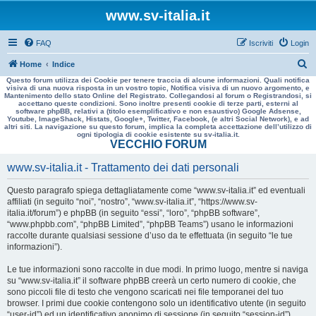
www.sv-italia.it
FAQ
Iscriviti
Login
C
Home
Indice
Questo forum utilizza dei Cookie per tenere traccia di alcune informazioni. Quali notifica
e
visiva di una nuova risposta in un vostro topic, Notifica visiva di un nuovo argomento, e
Mantenimento dello stato Online del Registrato. Collegandosi al forum o Registrandosi, si
r
accettano queste condizioni. Sono inoltre presenti cookie di terze parti, esterni al
software phpBB, relativi a (titolo esemplificativo e non esaustivo) Google Adsense,
c
Youtube, ImageShack, Histats, Google+, Twitter, Facebook, (e altri Social Network), e ad
altri siti. La navigazione su questo forum, implica la completa accettazione dell’utilizzo di
a
ogni tipologia di cookie esistente su sv-italia.it.
VECCHIO FORUM
www.sv-italia.it - Trattamento dei dati personali
Questo paragrafo spiega dettagliatamente come “www.sv-italia.it” ed eventuali
affiliati (in seguito “noi”, “nostro”, “www.sv-italia.it”, “https://www.sv-
italia.it/forum”) e phpBB (in seguito “essi”, “loro”, “phpBB software”,
“www.phpbb.com”, “phpBB Limited”, “phpBB Teams”) usano le informazioni
raccolte durante qualsiasi sessione d’uso da te effettuata (in seguito “le tue
informazioni”).
Le tue informazioni sono raccolte in due modi. In primo luogo, mentre si naviga
su “www.sv-italia.it” il software phpBB creerà un certo numero di cookie, che
sono piccoli file di testo che vengono scaricati nei file temporanei del tuo
browser. I primi due cookie contengono solo un identificativo utente (in seguito
“user-id”) ed un identificativo anonimo di sessione (in seguito “session-id”),