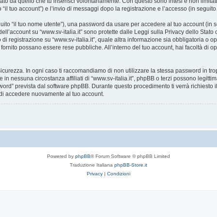
ato da quello che tu inserisci volontariamente. Con questo sono intesi e non limitat
o “il tuo account”) e l’invio di messaggi dopo la registrazione e l’accesso (in seguito
eguito “il tuo nome utente”), una password da usare per accedere al tuo account (in s
 dell’account su “www.sv-italia.it” sono protette dalle Leggi sulla Privacy dello Stato
i registrazione su “www.sv-italia.it”, quale altra informazione sia obbligatoria o opzion
i fornito possano essere rese pubbliche. All’interno del tuo account, hai facoltà di o
icurezza. In ogni caso ti raccomandiamo di non utilizzare la stessa password in tro
e in nessuna circostanza affiliati di “www.sv-italia.it”, phpBB o terzi possono legit
word” prevista dal software phpBB. Durante questo procedimento ti verrà richiesto il
di accedere nuovamente al tuo account.
Powered by
phpBB
® Forum Software © phpBB Limited
Traduzione Italiana
phpBB-Store.it
Privacy
|
Condizioni