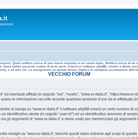
.it
a passione
mazioni. Quali notifica visiva di una nuova risposta in un vostro topic, Notifica visiva di u
. Sono inoltre presenti cookie di terze parti, esterni al software phpBB, relativi a (titolo
rk), e ad altri siti. La navigazione su questo forum, implica la completa accettazione dell’util
VECCHIO FORUM
 eventuali affiliati (in seguito “noi”, “nostro”, “www.sv-italia.it”, “https://www.sv-it
no le informazioni raccolte durante qualsiasi sessione d’uso da te effettuata (in s
ntre si naviga su “www.sv-italia.it” il software phpBB creerà un certo numero di cook
un identificativo utente (in seguito “user-id”) ed un identificativo anonimo di sess
ra gli argomenti di “www.sv-italia.it” e viene usato per memorizzare gli argomenti l
 navighi su “www.sv-italia.it”, benché questi siano estranei agli scopi di questo d