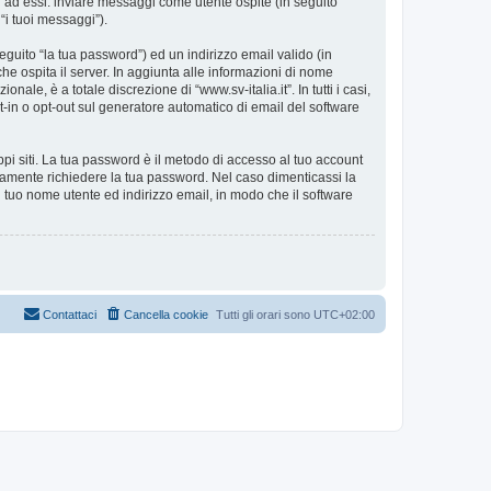
i ad essi: inviare messaggi come utente ospite (in seguito
 “i tuoi messaggi”).
eguito “la tua password”) ed un indirizzo email valido (in
 che ospita il server. In aggiunta alle informazioni di nome
ale, è a totale discrezione di “www.sv-italia.it”. In tutti i casi,
pt-in o opt-out sul generatore automatico di email del software
ppi siti. La tua password è il metodo di accesso al tuo account
timamente richiedere la tua password. Nel caso dimenticassi la
 tuo nome utente ed indirizzo email, in modo che il software
Contattaci
Cancella cookie
Tutti gli orari sono
UTC+02:00