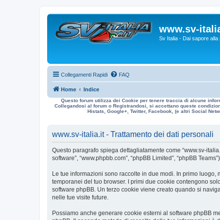
www.sv-italia
Sv Italia - Dai sapore all
Collegamenti Rapidi
FAQ
Home
Indice
Questo forum utilizza dei Cookie per tenere traccia di alcune infor
Collegandosi al forum o Registrandosi, si accettano queste condizioni
Histats, Google+, Twitter, Facebook, (e altri Social Netwo
www.sv-italia.it - Trattamento dei dati personali
Questo paragrafo spiega dettagliatamente come “www.sv-italia.it” ed
software”, “www.phpbb.com”, “phpBB Limited”, “phpBB Teams”) usa
Le tue informazioni sono raccolte in due modi. In primo luogo, me
temporanei del tuo browser. I primi due cookie contengono solo 
software phpBB. Un terzo cookie viene creato quando si naviga t
nelle tue visite future.
Possiamo anche generare cookie esterni al software phpBB mentre