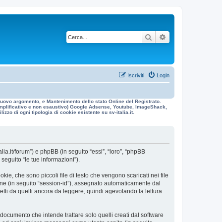
Cerca
Ricerca avanzata
Iscriviti
Login
n nuovo argomento, e Mantenimento dello stato Online del Registrato.
 esemplificativo e non esaustivo) Google Adsense, Youtube, ImageShack,
izzo di ogni tipologia di cookie esistente su sv-italia.it.
alia.it/forum”) e phpBB (in seguito “essi”, “loro”, “phpBB
eguito “le tue informazioni”).
ie, che sono piccoli file di testo che vengono scaricati nei file
ione (in seguito “session-id”), assegnato automaticamente dal
etti da quelli ancora da leggere, quindi agevolando la lettura
ocumento che intende trattare solo quelli creati dal software