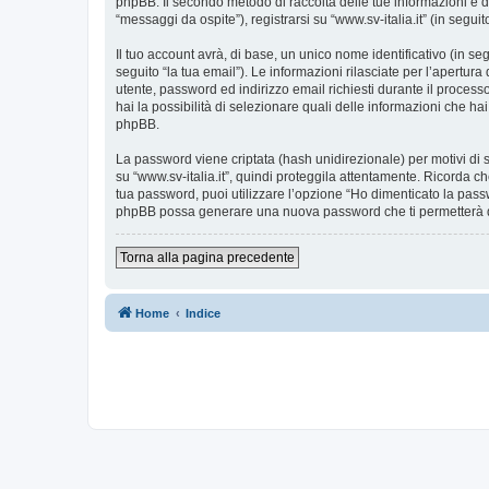
phpBB. Il secondo metodo di raccolta delle tue informazioni è d
“messaggi da ospite”), registrarsi su “www.sv-italia.it” (in seguit
Il tuo account avrà, di base, un unico nome identificativo (in s
seguito “la tua email”). Le informazioni rilasciate per l’apertura
utente, password ed indirizzo email richiesti durante il processo d
hai la possibilità di selezionare quali delle informazioni che ha
phpBB.
La password viene criptata (hash unidirezionale) per motivi di s
su “www.sv-italia.it”, quindi proteggila attentamente. Ricorda ch
tua password, puoi utilizzare l’opzione “Ho dimenticato la pass
phpBB possa generare una nuova password che ti permetterà 
Torna alla pagina precedente
Home
Indice