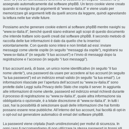
assegnato automaticamente dal software phpBB. Un terzo cookie viene creato
quando si naviga tra gli argomenti di “www.sv-italia.it” e viene usato per
memorizzare gli argomenti letti da quelli ancora da leggere, quindi agevolando
la lettura nelle tue visite future.
Possiamo anche generare cookie esterni al software phpBB mentre navighi su
“www.sv-italia.it”, benché questi siano estranei agli scopi di questo documento
che intende trattare solo quelli creati dal software phpBB. Il secondo metodo di
raccolta delle tue informazioni è dato da quello che tu inserisci
volontariamente. Con questo sono intesi e non limitati ad essi: inviare
messaggi come utente ospite (in seguito “messaggi da ospite”), registrarsi su
“www.sv-italia.it” (in seguito “il tuo account”) e l’invio di messaggi dopo la
registrazione e l’accesso (in seguito “i tuoi messaggi”).
Il tuo account avrà, di base, un unico nome identificativo (in seguito “il tuo
nome utente”), una password da usare per accedere al tuo account (in seguito
“la tua password”) ed un indirizzo email valido (in seguito “la tua email”). Le
informazioni rilasciate per l’apertura dell’account su “www.sv-italia.it” sono
protette dalle Leggi sulla Privacy dello Stato che ospita il server. In aggiunta
alle informazioni di nome utente, password ed indirizzo email richiesti durante
il processo di registrazione su “www.sv-italia.it”, quale altra informazione sia
obbligatoria o opzionale, è a totale discrezione di “www.sv-italia.it”. In tutti i
casi, hai la possibilità di selezionare quali delle informazioni che hai fornito
possano essere rese pubbliche. All’interno del tuo account, hai facoltà di opt-in
o opt-out sul generatore automatico di email del software phpBB.
La password viene criptata (hash unidirezionale) per motivi di sicurezza. In
ogni caso ti raccomandiamo di non utilizzare la stessa password in troppi siti.