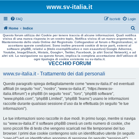
www.sv-italia.it
FAQ
Iscriviti
Login
C
Home
Indice
Questo forum utilizza dei Cookie per tenere traccia di alcune informazioni. Quali notifica
e
visiva di una nuova risposta in un vostro topic, Notifica visiva di un nuovo argomento, e
Mantenimento dello stato Online del Registrato. Collegandosi al forum o Registrandosi, si
r
accettano queste condizioni. Sono inoltre presenti cookie di terze parti, esterni al
software phpBB, relativi a (titolo esemplificativo e non esaustivo) Google Adsense,
c
Youtube, ImageShack, Histats, Google+, Twitter, Facebook, (e altri Social Network), e ad
altri siti. La navigazione su questo forum, implica la completa accettazione dell’utilizzo di
a
ogni tipologia di cookie esistente su sv-italia.it.
VECCHIO FORUM
www.sv-italia.it - Trattamento dei dati personali
Questo paragrafo spiega dettagliatamente come “www.sv-italia.it” ed eventuali
affiliati (in seguito “noi”, “nostro”, “www.sv-italia.it”, “https://www.sv-
italia.it/forum”) e phpBB (in seguito “essi”, “loro”, “phpBB software”,
“www.phpbb.com”, “phpBB Limited”, “phpBB Teams”) usano le informazioni
raccolte durante qualsiasi sessione d’uso da te effettuata (in seguito “le tue
informazioni”).
Le tue informazioni sono raccolte in due modi. In primo luogo, mentre si naviga
su “www.sv-italia.it” il software phpBB creerà un certo numero di cookie, che
sono piccoli file di testo che vengono scaricati nei file temporanei del tuo
browser. I primi due cookie contengono solo un identificativo utente (in seguito
“user-id”) ed un identificativo anonimo di sessione (in seguito “session-id”),