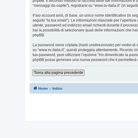
phpBB. Il secondo metodo di raccolta delle tue informazioni è d
“messaggi da ospite”), registrarsi su “www.sv-italia.it” (in seguit
Il tuo account avrà, di base, un unico nome identificativo (in s
seguito “la tua email”). Le informazioni rilasciate per l’apertura
utente, password ed indirizzo email richiesti durante il processo d
hai la possibilità di selezionare quali delle informazioni che ha
phpBB.
La password viene criptata (hash unidirezionale) per motivi di s
su “www.sv-italia.it”, quindi proteggila attentamente. Ricorda ch
tua password, puoi utilizzare l’opzione “Ho dimenticato la pass
phpBB possa generare una nuova password che ti permetterà 
Torna alla pagina precedente
Home
Indice