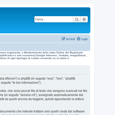
Cerca
Ricerca avanzata
Iscriviti
Login
n nuovo argomento, e Mantenimento dello stato Online del Registrato.
 esemplificativo e non esaustivo) Google Adsense, Youtube, ImageShack,
izzo di ogni tipologia di cookie esistente su sv-italia.it.
alia.it/forum”) e phpBB (in seguito “essi”, “loro”, “phpBB
eguito “le tue informazioni”).
ie, che sono piccoli file di testo che vengono scaricati nei file
ione (in seguito “session-id”), assegnato automaticamente dal
etti da quelli ancora da leggere, quindi agevolando la lettura
ocumento che intende trattare solo quelli creati dal software