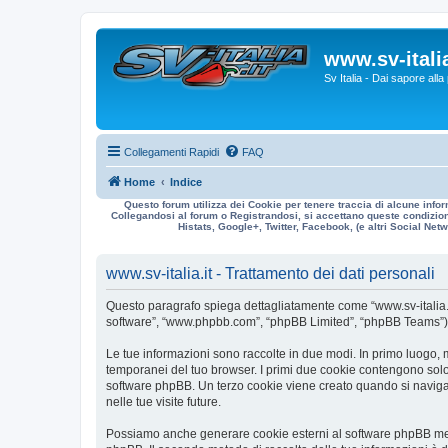
www.sv-italia
Sv Italia - Dai sapore all
Collegamenti Rapidi
FAQ
Home
Indice
Questo forum utilizza dei Cookie per tenere traccia di alcune infor
Collegandosi al forum o Registrandosi, si accettano queste condizioni
Histats, Google+, Twitter, Facebook, (e altri Social Netwo
www.sv-italia.it - Trattamento dei dati personali
Questo paragrafo spiega dettagliatamente come “www.sv-italia.it” ed
software”, “www.phpbb.com”, “phpBB Limited”, “phpBB Teams”) usa
Le tue informazioni sono raccolte in due modi. In primo luogo, me
temporanei del tuo browser. I primi due cookie contengono solo 
software phpBB. Un terzo cookie viene creato quando si naviga t
nelle tue visite future.
Possiamo anche generare cookie esterni al software phpBB mentre