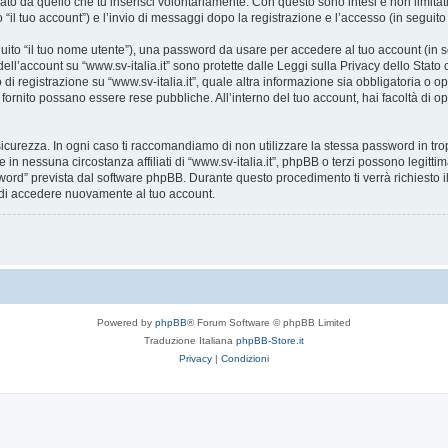
ato da quello che tu inserisci volontariamente. Con questo sono intesi e non limitat
o “il tuo account”) e l’invio di messaggi dopo la registrazione e l’accesso (in seguito
eguito “il tuo nome utente”), una password da usare per accedere al tuo account (in s
 dell’account su “www.sv-italia.it” sono protette dalle Leggi sulla Privacy dello Stato
i registrazione su “www.sv-italia.it”, quale altra informazione sia obbligatoria o opzion
i fornito possano essere rese pubbliche. All’interno del tuo account, hai facoltà di o
icurezza. In ogni caso ti raccomandiamo di non utilizzare la stessa password in tro
e in nessuna circostanza affiliati di “www.sv-italia.it”, phpBB o terzi possono legit
word” prevista dal software phpBB. Durante questo procedimento ti verrà richiesto il
di accedere nuovamente al tuo account.
Powered by
phpBB
® Forum Software © phpBB Limited
Traduzione Italiana
phpBB-Store.it
Privacy
|
Condizioni