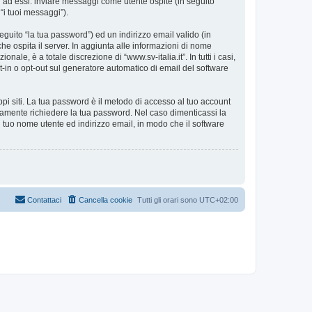
i ad essi: inviare messaggi come utente ospite (in seguito
 “i tuoi messaggi”).
eguito “la tua password”) ed un indirizzo email valido (in
 che ospita il server. In aggiunta alle informazioni di nome
ale, è a totale discrezione di “www.sv-italia.it”. In tutti i casi,
pt-in o opt-out sul generatore automatico di email del software
ppi siti. La tua password è il metodo di accesso al tuo account
timamente richiedere la tua password. Nel caso dimenticassi la
 tuo nome utente ed indirizzo email, in modo che il software
Contattaci
Cancella cookie
Tutti gli orari sono
UTC+02:00