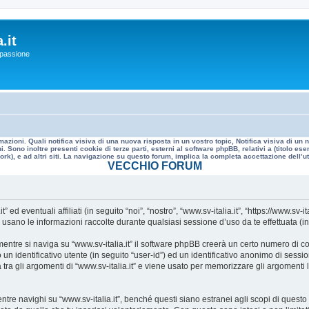
.it
a passione
mazioni. Quali notifica visiva di una nuova risposta in un vostro topic, Notifica visiva di u
. Sono inoltre presenti cookie di terze parti, esterni al software phpBB, relativi a (titolo
rk), e ad altri siti. La navigazione su questo forum, implica la completa accettazione dell’util
VECCHIO FORUM
 eventuali affiliati (in seguito “noi”, “nostro”, “www.sv-italia.it”, “https://www.sv-it
no le informazioni raccolte durante qualsiasi sessione d’uso da te effettuata (in s
ntre si naviga su “www.sv-italia.it” il software phpBB creerà un certo numero di cook
un identificativo utente (in seguito “user-id”) ed un identificativo anonimo di sess
ra gli argomenti di “www.sv-italia.it” e viene usato per memorizzare gli argomenti l
 navighi su “www.sv-italia.it”, benché questi siano estranei agli scopi di questo d