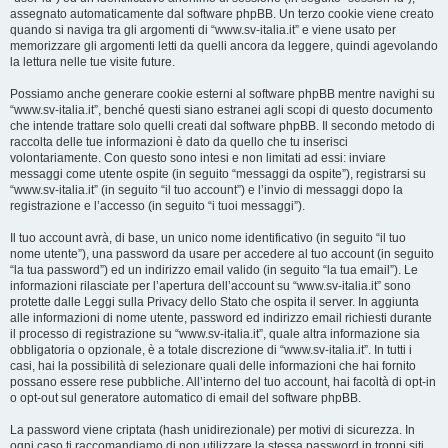
assegnato automaticamente dal software phpBB. Un terzo cookie viene creato
quando si naviga tra gli argomenti di “www.sv-italia.it” e viene usato per
memorizzare gli argomenti letti da quelli ancora da leggere, quindi agevolando
la lettura nelle tue visite future.
Possiamo anche generare cookie esterni al software phpBB mentre navighi su
“www.sv-italia.it”, benché questi siano estranei agli scopi di questo documento
che intende trattare solo quelli creati dal software phpBB. Il secondo metodo di
raccolta delle tue informazioni è dato da quello che tu inserisci
volontariamente. Con questo sono intesi e non limitati ad essi: inviare
messaggi come utente ospite (in seguito “messaggi da ospite”), registrarsi su
“www.sv-italia.it” (in seguito “il tuo account”) e l’invio di messaggi dopo la
registrazione e l’accesso (in seguito “i tuoi messaggi”).
Il tuo account avrà, di base, un unico nome identificativo (in seguito “il tuo
nome utente”), una password da usare per accedere al tuo account (in seguito
“la tua password”) ed un indirizzo email valido (in seguito “la tua email”). Le
informazioni rilasciate per l’apertura dell’account su “www.sv-italia.it” sono
protette dalle Leggi sulla Privacy dello Stato che ospita il server. In aggiunta
alle informazioni di nome utente, password ed indirizzo email richiesti durante
il processo di registrazione su “www.sv-italia.it”, quale altra informazione sia
obbligatoria o opzionale, è a totale discrezione di “www.sv-italia.it”. In tutti i
casi, hai la possibilità di selezionare quali delle informazioni che hai fornito
possano essere rese pubbliche. All’interno del tuo account, hai facoltà di opt-in
o opt-out sul generatore automatico di email del software phpBB.
La password viene criptata (hash unidirezionale) per motivi di sicurezza. In
ogni caso ti raccomandiamo di non utilizzare la stessa password in troppi siti.