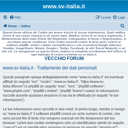
www.sv-italia.it
FAQ
Iscriviti
Login
C
Home
Indice
Questo forum utilizza dei Cookie per tenere traccia di alcune informazioni. Quali notifica
e
visiva di una nuova risposta in un vostro topic, Notifica visiva di un nuovo argomento, e
Mantenimento dello stato Online del Registrato. Collegandosi al forum o Registrandosi, si
r
accettano queste condizioni. Sono inoltre presenti cookie di terze parti, esterni al
software phpBB, relativi a (titolo esemplificativo e non esaustivo) Google Adsense,
c
Youtube, ImageShack, Histats, Google+, Twitter, Facebook, (e altri Social Network), e ad
altri siti. La navigazione su questo forum, implica la completa accettazione dell’utilizzo di
a
ogni tipologia di cookie esistente su sv-italia.it.
VECCHIO FORUM
www.sv-italia.it - Trattamento dei dati personali
Questo paragrafo spiega dettagliatamente come “www.sv-italia.it” ed eventuali
affiliati (in seguito “noi”, “nostro”, “www.sv-italia.it”, “https://www.sv-
italia.it/forum”) e phpBB (in seguito “essi”, “loro”, “phpBB software”,
“www.phpbb.com”, “phpBB Limited”, “phpBB Teams”) usano le informazioni
raccolte durante qualsiasi sessione d’uso da te effettuata (in seguito “le tue
informazioni”).
Le tue informazioni sono raccolte in due modi. In primo luogo, mentre si naviga
su “www.sv-italia.it” il software phpBB creerà un certo numero di cookie, che
sono piccoli file di testo che vengono scaricati nei file temporanei del tuo
browser. I primi due cookie contengono solo un identificativo utente (in seguito
“user-id”) ed un identificativo anonimo di sessione (in seguito “session-id”),