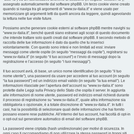
assegnato automaticamente dal software phpBB. Un terzo cookie viene creato
quando si naviga tra gli argomenti di “www.sv-italia.it” e viene usato per
memorizzare gli argomenti letti da quelli ancora da leggere, quindi agevolando
la lettura nelle tue visite future.
Possiamo anche generare cookie esterni al software phpBB mentre navighi su
“www.sv-italia.it”, benché questi siano estranei agli scopi di questo documento
che intende trattare solo quelli creati dal software phpBB. Il secondo metodo di
raccolta delle tue informazioni è dato da quello che tu inserisci
volontariamente. Con questo sono intesi e non limitati ad essi: inviare
messaggi come utente ospite (in seguito “messaggi da ospite”), registrarsi su
“www.sv-italia.it” (in seguito “il tuo account”) e l’invio di messaggi dopo la
registrazione e l’accesso (in seguito “i tuoi messaggi”).
Il tuo account avrà, di base, un unico nome identificativo (in seguito “il tuo
nome utente”), una password da usare per accedere al tuo account (in seguito
“la tua password”) ed un indirizzo email valido (in seguito “la tua email”). Le
informazioni rilasciate per l’apertura dell’account su “www.sv-italia.it” sono
protette dalle Leggi sulla Privacy dello Stato che ospita il server. In aggiunta
alle informazioni di nome utente, password ed indirizzo email richiesti durante
il processo di registrazione su “www.sv-italia.it”, quale altra informazione sia
obbligatoria o opzionale, è a totale discrezione di “www.sv-italia.it”. In tutti i
casi, hai la possibilità di selezionare quali delle informazioni che hai fornito
possano essere rese pubbliche. All’interno del tuo account, hai facoltà di opt-in
o opt-out sul generatore automatico di email del software phpBB.
La password viene criptata (hash unidirezionale) per motivi di sicurezza. In
ogni caso ti raccomandiamo di non utilizzare la stessa password in troppi siti.