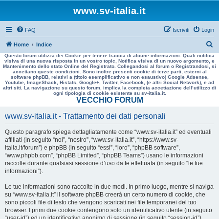
www.sv-italia.it
FAQ
Iscriviti
Login
C
Home
Indice
Questo forum utilizza dei Cookie per tenere traccia di alcune informazioni. Quali notifica
e
visiva di una nuova risposta in un vostro topic, Notifica visiva di un nuovo argomento, e
Mantenimento dello stato Online del Registrato. Collegandosi al forum o Registrandosi, si
r
accettano queste condizioni. Sono inoltre presenti cookie di terze parti, esterni al
software phpBB, relativi a (titolo esemplificativo e non esaustivo) Google Adsense,
c
Youtube, ImageShack, Histats, Google+, Twitter, Facebook, (e altri Social Network), e ad
altri siti. La navigazione su questo forum, implica la completa accettazione dell’utilizzo di
a
ogni tipologia di cookie esistente su sv-italia.it.
VECCHIO FORUM
www.sv-italia.it - Trattamento dei dati personali
Questo paragrafo spiega dettagliatamente come “www.sv-italia.it” ed eventuali
affiliati (in seguito “noi”, “nostro”, “www.sv-italia.it”, “https://www.sv-
italia.it/forum”) e phpBB (in seguito “essi”, “loro”, “phpBB software”,
“www.phpbb.com”, “phpBB Limited”, “phpBB Teams”) usano le informazioni
raccolte durante qualsiasi sessione d’uso da te effettuata (in seguito “le tue
informazioni”).
Le tue informazioni sono raccolte in due modi. In primo luogo, mentre si naviga
su “www.sv-italia.it” il software phpBB creerà un certo numero di cookie, che
sono piccoli file di testo che vengono scaricati nei file temporanei del tuo
browser. I primi due cookie contengono solo un identificativo utente (in seguito
“user-id”) ed un identificativo anonimo di sessione (in seguito “session-id”),