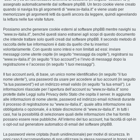
assegnato automaticamente dal software phpBB. Un terzo cookie viene creato
quando si naviga tra gli argomenti di “www.sv-italia.it” e viene usato per
memorizzare gli argomenti letti da quelli ancora da leggere, quindi agevolando
la lettura nelle tue visite future.
Possiamo anche generare cookie esterni al software phpBB mentre navighi su
“www.sv-italia.it”, benché questi siano estranei agli scopi di questo documento
che intende trattare solo quelli creati dal software phpBB. Il secondo metodo di
raccolta delle tue informazioni è dato da quello che tu inserisci
volontariamente. Con questo sono intesi e non limitati ad essi: inviare
messaggi come utente ospite (in seguito “messaggi da ospite”), registrarsi su
“www.sv-italia.it” (in seguito “il tuo account”) e l’invio di messaggi dopo la
registrazione e l’accesso (in seguito “i tuoi messaggi”).
Il tuo account avrà, di base, un unico nome identificativo (in seguito “il tuo
nome utente”), una password da usare per accedere al tuo account (in seguito
“la tua password”) ed un indirizzo email valido (in seguito “la tua email”). Le
informazioni rilasciate per l’apertura dell’account su “www.sv-italia.it” sono
protette dalle Leggi sulla Privacy dello Stato che ospita il server. In aggiunta
alle informazioni di nome utente, password ed indirizzo email richiesti durante
il processo di registrazione su “www.sv-italia.it”, quale altra informazione sia
obbligatoria o opzionale, è a totale discrezione di “www.sv-italia.it”. In tutti i
casi, hai la possibilità di selezionare quali delle informazioni che hai fornito
possano essere rese pubbliche. All’interno del tuo account, hai facoltà di opt-in
o opt-out sul generatore automatico di email del software phpBB.
La password viene criptata (hash unidirezionale) per motivi di sicurezza. In
ogni caso ti raccomandiamo di non utilizzare la stessa password in troppi siti.