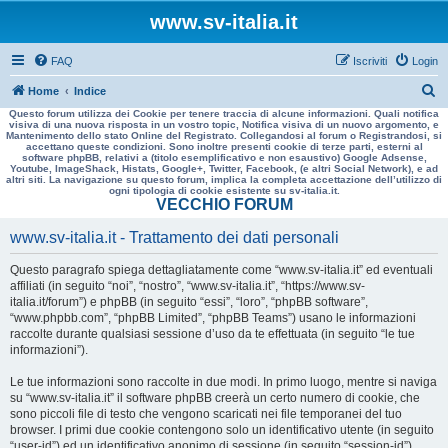
www.sv-italia.it
FAQ
Iscriviti
Login
C
Home
Indice
Questo forum utilizza dei Cookie per tenere traccia di alcune informazioni. Quali notifica
e
visiva di una nuova risposta in un vostro topic, Notifica visiva di un nuovo argomento, e
Mantenimento dello stato Online del Registrato. Collegandosi al forum o Registrandosi, si
r
accettano queste condizioni. Sono inoltre presenti cookie di terze parti, esterni al
software phpBB, relativi a (titolo esemplificativo e non esaustivo) Google Adsense,
c
Youtube, ImageShack, Histats, Google+, Twitter, Facebook, (e altri Social Network), e ad
altri siti. La navigazione su questo forum, implica la completa accettazione dell’utilizzo di
a
ogni tipologia di cookie esistente su sv-italia.it.
VECCHIO FORUM
www.sv-italia.it - Trattamento dei dati personali
Questo paragrafo spiega dettagliatamente come “www.sv-italia.it” ed eventuali
affiliati (in seguito “noi”, “nostro”, “www.sv-italia.it”, “https://www.sv-
italia.it/forum”) e phpBB (in seguito “essi”, “loro”, “phpBB software”,
“www.phpbb.com”, “phpBB Limited”, “phpBB Teams”) usano le informazioni
raccolte durante qualsiasi sessione d’uso da te effettuata (in seguito “le tue
informazioni”).
Le tue informazioni sono raccolte in due modi. In primo luogo, mentre si naviga
su “www.sv-italia.it” il software phpBB creerà un certo numero di cookie, che
sono piccoli file di testo che vengono scaricati nei file temporanei del tuo
browser. I primi due cookie contengono solo un identificativo utente (in seguito
“user-id”) ed un identificativo anonimo di sessione (in seguito “session-id”),