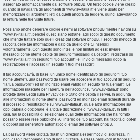
assegnato automaticamente dal software phpBB. Un terzo cookie viene creato
quando si naviga tra gli argomenti di “www.sv-italia.it” e viene usato per
memorizzare gli argomenti letti da quelli ancora da leggere, quindi agevolando
la lettura nelle tue visite future.
Possiamo anche generare cookie esterni al software phpBB mentre navighi su
“www.sv-italia.it”, benché questi siano estranei agli scopi di questo documento
che intende trattare solo quelli creati dal software phpBB. Il secondo metodo di
raccolta delle tue informazioni è dato da quello che tu inserisci
volontariamente. Con questo sono intesi e non limitati ad essi: inviare
messaggi come utente ospite (in seguito “messaggi da ospite”), registrarsi su
“www.sv-italia.it” (in seguito “il tuo account”) e l’invio di messaggi dopo la
registrazione e l’accesso (in seguito “i tuoi messaggi”).
Il tuo account avrà, di base, un unico nome identificativo (in seguito “il tuo
nome utente”), una password da usare per accedere al tuo account (in seguito
“la tua password”) ed un indirizzo email valido (in seguito “la tua email”). Le
informazioni rilasciate per l’apertura dell’account su “www.sv-italia.it” sono
protette dalle Leggi sulla Privacy dello Stato che ospita il server. In aggiunta
alle informazioni di nome utente, password ed indirizzo email richiesti durante
il processo di registrazione su “www.sv-italia.it”, quale altra informazione sia
obbligatoria o opzionale, è a totale discrezione di “www.sv-italia.it”. In tutti i
casi, hai la possibilità di selezionare quali delle informazioni che hai fornito
possano essere rese pubbliche. All’interno del tuo account, hai facoltà di opt-in
o opt-out sul generatore automatico di email del software phpBB.
La password viene criptata (hash unidirezionale) per motivi di sicurezza. In
ogni caso ti raccomandiamo di non utilizzare la stessa password in troppi siti.