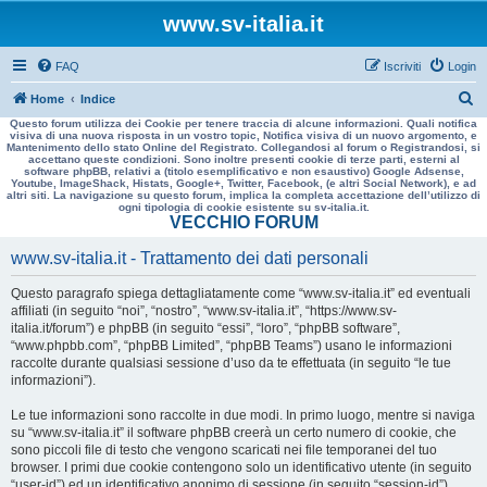
www.sv-italia.it
FAQ
Iscriviti
Login
C
Home
Indice
Questo forum utilizza dei Cookie per tenere traccia di alcune informazioni. Quali notifica
e
visiva di una nuova risposta in un vostro topic, Notifica visiva di un nuovo argomento, e
Mantenimento dello stato Online del Registrato. Collegandosi al forum o Registrandosi, si
r
accettano queste condizioni. Sono inoltre presenti cookie di terze parti, esterni al
software phpBB, relativi a (titolo esemplificativo e non esaustivo) Google Adsense,
c
Youtube, ImageShack, Histats, Google+, Twitter, Facebook, (e altri Social Network), e ad
altri siti. La navigazione su questo forum, implica la completa accettazione dell’utilizzo di
a
ogni tipologia di cookie esistente su sv-italia.it.
VECCHIO FORUM
www.sv-italia.it - Trattamento dei dati personali
Questo paragrafo spiega dettagliatamente come “www.sv-italia.it” ed eventuali
affiliati (in seguito “noi”, “nostro”, “www.sv-italia.it”, “https://www.sv-
italia.it/forum”) e phpBB (in seguito “essi”, “loro”, “phpBB software”,
“www.phpbb.com”, “phpBB Limited”, “phpBB Teams”) usano le informazioni
raccolte durante qualsiasi sessione d’uso da te effettuata (in seguito “le tue
informazioni”).
Le tue informazioni sono raccolte in due modi. In primo luogo, mentre si naviga
su “www.sv-italia.it” il software phpBB creerà un certo numero di cookie, che
sono piccoli file di testo che vengono scaricati nei file temporanei del tuo
browser. I primi due cookie contengono solo un identificativo utente (in seguito
“user-id”) ed un identificativo anonimo di sessione (in seguito “session-id”),