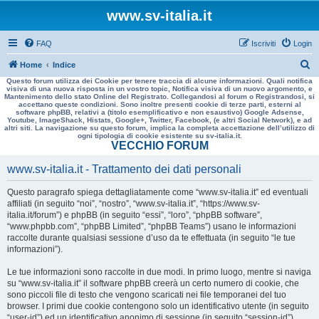
www.sv-italia.it
FAQ
Iscriviti
Login
C
Home
Indice
Questo forum utilizza dei Cookie per tenere traccia di alcune informazioni. Quali notifica
e
visiva di una nuova risposta in un vostro topic, Notifica visiva di un nuovo argomento, e
Mantenimento dello stato Online del Registrato. Collegandosi al forum o Registrandosi, si
r
accettano queste condizioni. Sono inoltre presenti cookie di terze parti, esterni al
software phpBB, relativi a (titolo esemplificativo e non esaustivo) Google Adsense,
c
Youtube, ImageShack, Histats, Google+, Twitter, Facebook, (e altri Social Network), e ad
altri siti. La navigazione su questo forum, implica la completa accettazione dell’utilizzo di
a
ogni tipologia di cookie esistente su sv-italia.it.
VECCHIO FORUM
www.sv-italia.it - Trattamento dei dati personali
Questo paragrafo spiega dettagliatamente come “www.sv-italia.it” ed eventuali
affiliati (in seguito “noi”, “nostro”, “www.sv-italia.it”, “https://www.sv-
italia.it/forum”) e phpBB (in seguito “essi”, “loro”, “phpBB software”,
“www.phpbb.com”, “phpBB Limited”, “phpBB Teams”) usano le informazioni
raccolte durante qualsiasi sessione d’uso da te effettuata (in seguito “le tue
informazioni”).
Le tue informazioni sono raccolte in due modi. In primo luogo, mentre si naviga
su “www.sv-italia.it” il software phpBB creerà un certo numero di cookie, che
sono piccoli file di testo che vengono scaricati nei file temporanei del tuo
browser. I primi due cookie contengono solo un identificativo utente (in seguito
“user-id”) ed un identificativo anonimo di sessione (in seguito “session-id”),