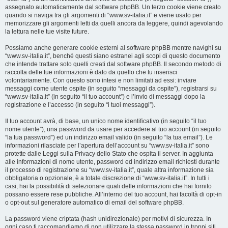
assegnato automaticamente dal software phpBB. Un terzo cookie viene creato
quando si naviga tra gli argomenti di “www.sv-italia.it” e viene usato per
memorizzare gli argomenti letti da quelli ancora da leggere, quindi agevolando
la lettura nelle tue visite future.
Possiamo anche generare cookie esterni al software phpBB mentre navighi su
“www.sv-italia.it”, benché questi siano estranei agli scopi di questo documento
che intende trattare solo quelli creati dal software phpBB. Il secondo metodo di
raccolta delle tue informazioni è dato da quello che tu inserisci
volontariamente. Con questo sono intesi e non limitati ad essi: inviare
messaggi come utente ospite (in seguito “messaggi da ospite”), registrarsi su
“www.sv-italia.it” (in seguito “il tuo account”) e l’invio di messaggi dopo la
registrazione e l’accesso (in seguito “i tuoi messaggi”).
Il tuo account avrà, di base, un unico nome identificativo (in seguito “il tuo
nome utente”), una password da usare per accedere al tuo account (in seguito
“la tua password”) ed un indirizzo email valido (in seguito “la tua email”). Le
informazioni rilasciate per l’apertura dell’account su “www.sv-italia.it” sono
protette dalle Leggi sulla Privacy dello Stato che ospita il server. In aggiunta
alle informazioni di nome utente, password ed indirizzo email richiesti durante
il processo di registrazione su “www.sv-italia.it”, quale altra informazione sia
obbligatoria o opzionale, è a totale discrezione di “www.sv-italia.it”. In tutti i
casi, hai la possibilità di selezionare quali delle informazioni che hai fornito
possano essere rese pubbliche. All’interno del tuo account, hai facoltà di opt-in
o opt-out sul generatore automatico di email del software phpBB.
La password viene criptata (hash unidirezionale) per motivi di sicurezza. In
ogni caso ti raccomandiamo di non utilizzare la stessa password in troppi siti.