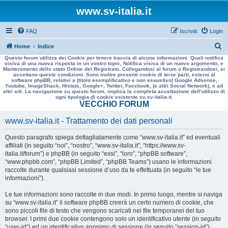
www.sv-italia.it
FAQ
Iscriviti
Login
C
Home
Indice
Questo forum utilizza dei Cookie per tenere traccia di alcune informazioni. Quali notifica
e
visiva di una nuova risposta in un vostro topic, Notifica visiva di un nuovo argomento, e
Mantenimento dello stato Online del Registrato. Collegandosi al forum o Registrandosi, si
r
accettano queste condizioni. Sono inoltre presenti cookie di terze parti, esterni al
software phpBB, relativi a (titolo esemplificativo e non esaustivo) Google Adsense,
c
Youtube, ImageShack, Histats, Google+, Twitter, Facebook, (e altri Social Network), e ad
altri siti. La navigazione su questo forum, implica la completa accettazione dell’utilizzo di
a
ogni tipologia di cookie esistente su sv-italia.it.
VECCHIO FORUM
www.sv-italia.it - Trattamento dei dati personali
Questo paragrafo spiega dettagliatamente come “www.sv-italia.it” ed eventuali
affiliati (in seguito “noi”, “nostro”, “www.sv-italia.it”, “https://www.sv-
italia.it/forum”) e phpBB (in seguito “essi”, “loro”, “phpBB software”,
“www.phpbb.com”, “phpBB Limited”, “phpBB Teams”) usano le informazioni
raccolte durante qualsiasi sessione d’uso da te effettuata (in seguito “le tue
informazioni”).
Le tue informazioni sono raccolte in due modi. In primo luogo, mentre si naviga
su “www.sv-italia.it” il software phpBB creerà un certo numero di cookie, che
sono piccoli file di testo che vengono scaricati nei file temporanei del tuo
browser. I primi due cookie contengono solo un identificativo utente (in seguito
“user-id”) ed un identificativo anonimo di sessione (in seguito “session-id”),