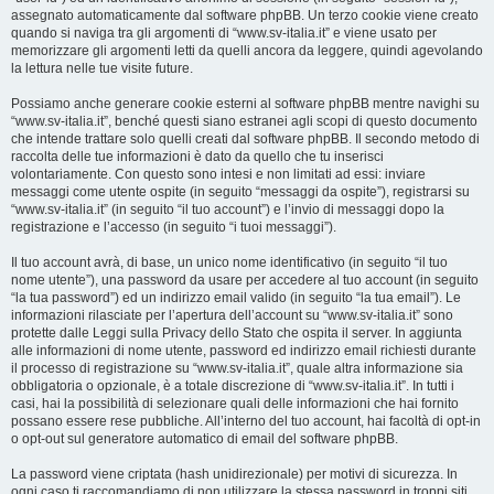
assegnato automaticamente dal software phpBB. Un terzo cookie viene creato
quando si naviga tra gli argomenti di “www.sv-italia.it” e viene usato per
memorizzare gli argomenti letti da quelli ancora da leggere, quindi agevolando
la lettura nelle tue visite future.
Possiamo anche generare cookie esterni al software phpBB mentre navighi su
“www.sv-italia.it”, benché questi siano estranei agli scopi di questo documento
che intende trattare solo quelli creati dal software phpBB. Il secondo metodo di
raccolta delle tue informazioni è dato da quello che tu inserisci
volontariamente. Con questo sono intesi e non limitati ad essi: inviare
messaggi come utente ospite (in seguito “messaggi da ospite”), registrarsi su
“www.sv-italia.it” (in seguito “il tuo account”) e l’invio di messaggi dopo la
registrazione e l’accesso (in seguito “i tuoi messaggi”).
Il tuo account avrà, di base, un unico nome identificativo (in seguito “il tuo
nome utente”), una password da usare per accedere al tuo account (in seguito
“la tua password”) ed un indirizzo email valido (in seguito “la tua email”). Le
informazioni rilasciate per l’apertura dell’account su “www.sv-italia.it” sono
protette dalle Leggi sulla Privacy dello Stato che ospita il server. In aggiunta
alle informazioni di nome utente, password ed indirizzo email richiesti durante
il processo di registrazione su “www.sv-italia.it”, quale altra informazione sia
obbligatoria o opzionale, è a totale discrezione di “www.sv-italia.it”. In tutti i
casi, hai la possibilità di selezionare quali delle informazioni che hai fornito
possano essere rese pubbliche. All’interno del tuo account, hai facoltà di opt-in
o opt-out sul generatore automatico di email del software phpBB.
La password viene criptata (hash unidirezionale) per motivi di sicurezza. In
ogni caso ti raccomandiamo di non utilizzare la stessa password in troppi siti.