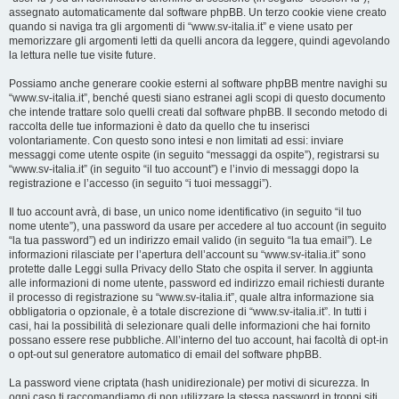
assegnato automaticamente dal software phpBB. Un terzo cookie viene creato
quando si naviga tra gli argomenti di “www.sv-italia.it” e viene usato per
memorizzare gli argomenti letti da quelli ancora da leggere, quindi agevolando
la lettura nelle tue visite future.
Possiamo anche generare cookie esterni al software phpBB mentre navighi su
“www.sv-italia.it”, benché questi siano estranei agli scopi di questo documento
che intende trattare solo quelli creati dal software phpBB. Il secondo metodo di
raccolta delle tue informazioni è dato da quello che tu inserisci
volontariamente. Con questo sono intesi e non limitati ad essi: inviare
messaggi come utente ospite (in seguito “messaggi da ospite”), registrarsi su
“www.sv-italia.it” (in seguito “il tuo account”) e l’invio di messaggi dopo la
registrazione e l’accesso (in seguito “i tuoi messaggi”).
Il tuo account avrà, di base, un unico nome identificativo (in seguito “il tuo
nome utente”), una password da usare per accedere al tuo account (in seguito
“la tua password”) ed un indirizzo email valido (in seguito “la tua email”). Le
informazioni rilasciate per l’apertura dell’account su “www.sv-italia.it” sono
protette dalle Leggi sulla Privacy dello Stato che ospita il server. In aggiunta
alle informazioni di nome utente, password ed indirizzo email richiesti durante
il processo di registrazione su “www.sv-italia.it”, quale altra informazione sia
obbligatoria o opzionale, è a totale discrezione di “www.sv-italia.it”. In tutti i
casi, hai la possibilità di selezionare quali delle informazioni che hai fornito
possano essere rese pubbliche. All’interno del tuo account, hai facoltà di opt-in
o opt-out sul generatore automatico di email del software phpBB.
La password viene criptata (hash unidirezionale) per motivi di sicurezza. In
ogni caso ti raccomandiamo di non utilizzare la stessa password in troppi siti.