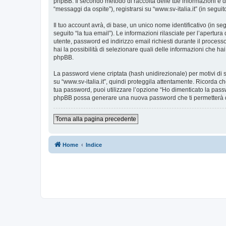
phpBB. Il secondo metodo di raccolta delle tue informazioni è d
“messaggi da ospite”), registrarsi su “www.sv-italia.it” (in seguit
Il tuo account avrà, di base, un unico nome identificativo (in s
seguito “la tua email”). Le informazioni rilasciate per l’apertura
utente, password ed indirizzo email richiesti durante il processo d
hai la possibilità di selezionare quali delle informazioni che ha
phpBB.
La password viene criptata (hash unidirezionale) per motivi di s
su “www.sv-italia.it”, quindi proteggila attentamente. Ricorda ch
tua password, puoi utilizzare l’opzione “Ho dimenticato la pass
phpBB possa generare una nuova password che ti permetterà 
Torna alla pagina precedente
Home
Indice