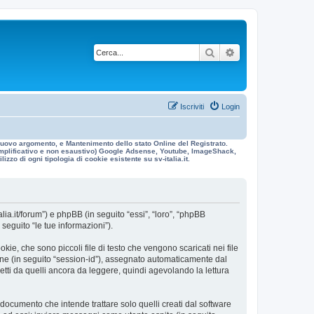
Cerca
Ricerca avanzata
Iscriviti
Login
n nuovo argomento, e Mantenimento dello stato Online del Registrato.
 esemplificativo e non esaustivo) Google Adsense, Youtube, ImageShack,
izzo di ogni tipologia di cookie esistente su sv-italia.it.
alia.it/forum”) e phpBB (in seguito “essi”, “loro”, “phpBB
eguito “le tue informazioni”).
ie, che sono piccoli file di testo che vengono scaricati nei file
ione (in seguito “session-id”), assegnato automaticamente dal
etti da quelli ancora da leggere, quindi agevolando la lettura
ocumento che intende trattare solo quelli creati dal software