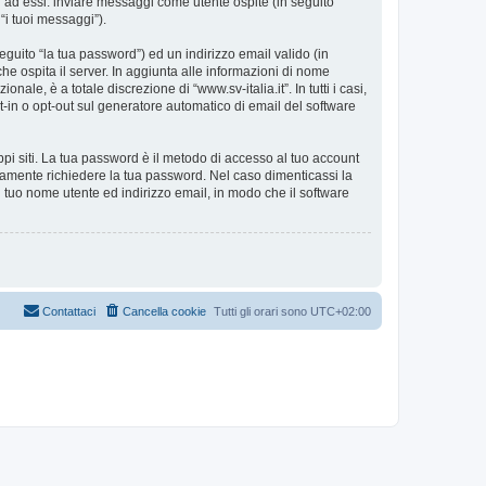
i ad essi: inviare messaggi come utente ospite (in seguito
 “i tuoi messaggi”).
eguito “la tua password”) ed un indirizzo email valido (in
 che ospita il server. In aggiunta alle informazioni di nome
ale, è a totale discrezione di “www.sv-italia.it”. In tutti i casi,
pt-in o opt-out sul generatore automatico di email del software
ppi siti. La tua password è il metodo di accesso al tuo account
timamente richiedere la tua password. Nel caso dimenticassi la
 tuo nome utente ed indirizzo email, in modo che il software
Contattaci
Cancella cookie
Tutti gli orari sono
UTC+02:00