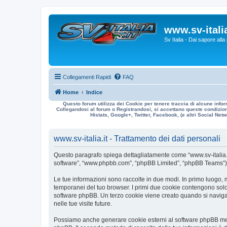
www.sv-italia
Sv Italia - Dai sapore all
Collegamenti Rapidi
FAQ
Home
Indice
Questo forum utilizza dei Cookie per tenere traccia di alcune infor
Collegandosi al forum o Registrandosi, si accettano queste condizioni
Histats, Google+, Twitter, Facebook, (e altri Social Netwo
www.sv-italia.it - Trattamento dei dati personali
Questo paragrafo spiega dettagliatamente come “www.sv-italia.it” ed
software”, “www.phpbb.com”, “phpBB Limited”, “phpBB Teams”) usa
Le tue informazioni sono raccolte in due modi. In primo luogo, me
temporanei del tuo browser. I primi due cookie contengono solo 
software phpBB. Un terzo cookie viene creato quando si naviga t
nelle tue visite future.
Possiamo anche generare cookie esterni al software phpBB mentre