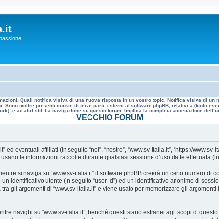
.it
a passione
mazioni. Quali notifica visiva di una nuova risposta in un vostro topic, Notifica visiva di u
. Sono inoltre presenti cookie di terze parti, esterni al software phpBB, relativi a (titolo
rk), e ad altri siti. La navigazione su questo forum, implica la completa accettazione dell’util
VECCHIO FORUM
 eventuali affiliati (in seguito “noi”, “nostro”, “www.sv-italia.it”, “https://www.sv-it
no le informazioni raccolte durante qualsiasi sessione d’uso da te effettuata (in s
ntre si naviga su “www.sv-italia.it” il software phpBB creerà un certo numero di cook
un identificativo utente (in seguito “user-id”) ed un identificativo anonimo di sess
ra gli argomenti di “www.sv-italia.it” e viene usato per memorizzare gli argomenti l
 navighi su “www.sv-italia.it”, benché questi siano estranei agli scopi di questo d