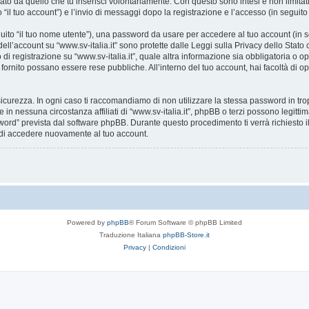
ato da quello che tu inserisci volontariamente. Con questo sono intesi e non limitat
o “il tuo account”) e l’invio di messaggi dopo la registrazione e l’accesso (in seguito
eguito “il tuo nome utente”), una password da usare per accedere al tuo account (in s
 dell’account su “www.sv-italia.it” sono protette dalle Leggi sulla Privacy dello Stato
i registrazione su “www.sv-italia.it”, quale altra informazione sia obbligatoria o opzion
i fornito possano essere rese pubbliche. All’interno del tuo account, hai facoltà di o
icurezza. In ogni caso ti raccomandiamo di non utilizzare la stessa password in tro
e in nessuna circostanza affiliati di “www.sv-italia.it”, phpBB o terzi possono legit
word” prevista dal software phpBB. Durante questo procedimento ti verrà richiesto il
di accedere nuovamente al tuo account.
Powered by
phpBB
® Forum Software © phpBB Limited
Traduzione Italiana
phpBB-Store.it
Privacy
|
Condizioni