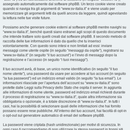
assegnato automaticamente dal software phpBB. Un terzo cookie viene creato
quando si naviga tra gli argomenti di “www.sv-italia.it” e viene usato per
memorizzare gli argomenti letti da quelli ancora da leggere, quindi agevolando
la lettura nelle tue visite future.
Possiamo anche generare cookie esterni al software phpBB mentre navighi su
“www.sv-italia.it”, benché questi siano estranei agli scopi di questo documento
che intende trattare solo quelli creati dal software phpBB. Il secondo metodo di
raccolta delle tue informazioni è dato da quello che tu inserisci
volontariamente. Con questo sono intesi e non limitati ad essi: inviare
messaggi come utente ospite (in seguito “messaggi da ospite”), registrarsi su
“www.sv-italia.it” (in seguito “il tuo account”) e l’invio di messaggi dopo la
registrazione e l’accesso (in seguito “i tuoi messaggi”).
Il tuo account avrà, di base, un unico nome identificativo (in seguito “il tuo
nome utente”), una password da usare per accedere al tuo account (in seguito
“la tua password”) ed un indirizzo email valido (in seguito “la tua email”). Le
informazioni rilasciate per l’apertura dell’account su “www.sv-italia.it” sono
protette dalle Leggi sulla Privacy dello Stato che ospita il server. In aggiunta
alle informazioni di nome utente, password ed indirizzo email richiesti durante
il processo di registrazione su “www.sv-italia.it”, quale altra informazione sia
obbligatoria o opzionale, è a totale discrezione di “www.sv-italia.it”. In tutti i
casi, hai la possibilità di selezionare quali delle informazioni che hai fornito
possano essere rese pubbliche. All’interno del tuo account, hai facoltà di opt-in
o opt-out sul generatore automatico di email del software phpBB.
La password viene criptata (hash unidirezionale) per motivi di sicurezza. In
ogni caso ti raccomandiamo di non utilizzare la stessa password in troppi siti.