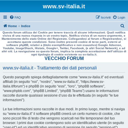
www.sv-italia.it
FAQ
Iscriviti
Login
C
Home
Indice
Questo forum utilizza dei Cookie per tenere traccia di alcune informazioni. Quali notifica
e
visiva di una nuova risposta in un vostro topic, Notifica visiva di un nuovo argomento, e
Mantenimento dello stato Online del Registrato. Collegandosi al forum o Registrandosi, si
r
accettano queste condizioni. Sono inoltre presenti cookie di terze parti, esterni al
software phpBB, relativi a (titolo esemplificativo e non esaustivo) Google Adsense,
c
Youtube, ImageShack, Histats, Google+, Twitter, Facebook, (e altri Social Network), e ad
altri siti. La navigazione su questo forum, implica la completa accettazione dell’utilizzo di
a
ogni tipologia di cookie esistente su sv-italia.it.
VECCHIO FORUM
www.sv-italia.it - Trattamento dei dati personali
Questo paragrafo spiega dettagliatamente come “www.sv-italia.it” ed eventuali
affiliati (in seguito “noi”, “nostro”, “www.sv-italia.it”, “https://www.sv-
italia.it/forum”) e phpBB (in seguito “essi”, “loro”, “phpBB software”,
“www.phpbb.com”, “phpBB Limited”, “phpBB Teams”) usano le informazioni
raccolte durante qualsiasi sessione d’uso da te effettuata (in seguito “le tue
informazioni”).
Le tue informazioni sono raccolte in due modi. In primo luogo, mentre si naviga
su “www.sv-italia.it” il software phpBB creerà un certo numero di cookie, che
sono piccoli file di testo che vengono scaricati nei file temporanei del tuo
browser. I primi due cookie contengono solo un identificativo utente (in seguito
“user-id”) ed un identificativo anonimo di sessione (in seguito “session-id”),