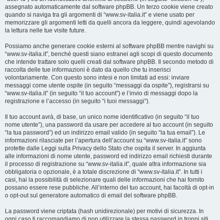
assegnato automaticamente dal software phpBB. Un terzo cookie viene creato
quando si naviga tra gli argomenti di “www.sv-italia.it” e viene usato per
memorizzare gli argomenti letti da quelli ancora da leggere, quindi agevolando
la lettura nelle tue visite future.
Possiamo anche generare cookie esterni al software phpBB mentre navighi su
“www.sv-italia.it”, benché questi siano estranei agli scopi di questo documento
che intende trattare solo quelli creati dal software phpBB. Il secondo metodo di
raccolta delle tue informazioni è dato da quello che tu inserisci
volontariamente. Con questo sono intesi e non limitati ad essi: inviare
messaggi come utente ospite (in seguito “messaggi da ospite”), registrarsi su
“www.sv-italia.it” (in seguito “il tuo account”) e l’invio di messaggi dopo la
registrazione e l’accesso (in seguito “i tuoi messaggi”).
Il tuo account avrà, di base, un unico nome identificativo (in seguito “il tuo
nome utente”), una password da usare per accedere al tuo account (in seguito
“la tua password”) ed un indirizzo email valido (in seguito “la tua email”). Le
informazioni rilasciate per l’apertura dell’account su “www.sv-italia.it” sono
protette dalle Leggi sulla Privacy dello Stato che ospita il server. In aggiunta
alle informazioni di nome utente, password ed indirizzo email richiesti durante
il processo di registrazione su “www.sv-italia.it”, quale altra informazione sia
obbligatoria o opzionale, è a totale discrezione di “www.sv-italia.it”. In tutti i
casi, hai la possibilità di selezionare quali delle informazioni che hai fornito
possano essere rese pubbliche. All’interno del tuo account, hai facoltà di opt-in
o opt-out sul generatore automatico di email del software phpBB.
La password viene criptata (hash unidirezionale) per motivi di sicurezza. In
ogni caso ti raccomandiamo di non utilizzare la stessa password in troppi siti.