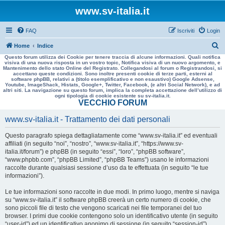
www.sv-italia.it
FAQ
Iscriviti
Login
C
Home
Indice
Questo forum utilizza dei Cookie per tenere traccia di alcune informazioni. Quali notifica
e
visiva di una nuova risposta in un vostro topic, Notifica visiva di un nuovo argomento, e
Mantenimento dello stato Online del Registrato. Collegandosi al forum o Registrandosi, si
r
accettano queste condizioni. Sono inoltre presenti cookie di terze parti, esterni al
software phpBB, relativi a (titolo esemplificativo e non esaustivo) Google Adsense,
c
Youtube, ImageShack, Histats, Google+, Twitter, Facebook, (e altri Social Network), e ad
altri siti. La navigazione su questo forum, implica la completa accettazione dell’utilizzo di
a
ogni tipologia di cookie esistente su sv-italia.it.
VECCHIO FORUM
www.sv-italia.it - Trattamento dei dati personali
Questo paragrafo spiega dettagliatamente come “www.sv-italia.it” ed eventuali
affiliati (in seguito “noi”, “nostro”, “www.sv-italia.it”, “https://www.sv-
italia.it/forum”) e phpBB (in seguito “essi”, “loro”, “phpBB software”,
“www.phpbb.com”, “phpBB Limited”, “phpBB Teams”) usano le informazioni
raccolte durante qualsiasi sessione d’uso da te effettuata (in seguito “le tue
informazioni”).
Le tue informazioni sono raccolte in due modi. In primo luogo, mentre si naviga
su “www.sv-italia.it” il software phpBB creerà un certo numero di cookie, che
sono piccoli file di testo che vengono scaricati nei file temporanei del tuo
browser. I primi due cookie contengono solo un identificativo utente (in seguito
“user-id”) ed un identificativo anonimo di sessione (in seguito “session-id”),