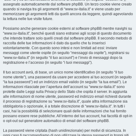
assegnato automaticamente dal software phpBB. Un terzo cookie viene creato
quando si naviga tra gli argomenti di “www.sv-italia.it” e viene usato per
memorizzare gli argomenti letti da quelli ancora da leggere, quindi agevolando
la lettura nelle tue visite future.
Possiamo anche generare cookie esterni al software phpBB mentre navighi su
“www.sv-italia.it”, benché questi siano estranei agli scopi di questo documento
che intende trattare solo quelli creati dal software phpBB. Il secondo metodo di
raccolta delle tue informazioni è dato da quello che tu inserisci
volontariamente. Con questo sono intesi e non limitati ad essi: inviare
messaggi come utente ospite (in seguito “messaggi da ospite”), registrarsi su
“www.sv-italia.it” (in seguito “il tuo account”) e l’invio di messaggi dopo la
registrazione e l’accesso (in seguito “i tuoi messaggi”).
Il tuo account avrà, di base, un unico nome identificativo (in seguito “il tuo
nome utente”), una password da usare per accedere al tuo account (in seguito
“la tua password”) ed un indirizzo email valido (in seguito “la tua email”). Le
informazioni rilasciate per l’apertura dell’account su “www.sv-italia.it” sono
protette dalle Leggi sulla Privacy dello Stato che ospita il server. In aggiunta
alle informazioni di nome utente, password ed indirizzo email richiesti durante
il processo di registrazione su “www.sv-italia.it”, quale altra informazione sia
obbligatoria o opzionale, è a totale discrezione di “www.sv-italia.it”. In tutti i
casi, hai la possibilità di selezionare quali delle informazioni che hai fornito
possano essere rese pubbliche. All’interno del tuo account, hai facoltà di opt-in
o opt-out sul generatore automatico di email del software phpBB.
La password viene criptata (hash unidirezionale) per motivi di sicurezza. In
ogni caso ti raccomandiamo di non utilizzare la stessa password in troppi siti.