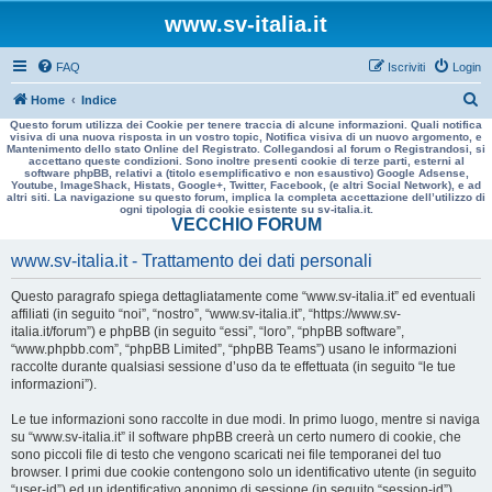
www.sv-italia.it
FAQ
Iscriviti
Login
C
Home
Indice
Questo forum utilizza dei Cookie per tenere traccia di alcune informazioni. Quali notifica
e
visiva di una nuova risposta in un vostro topic, Notifica visiva di un nuovo argomento, e
Mantenimento dello stato Online del Registrato. Collegandosi al forum o Registrandosi, si
r
accettano queste condizioni. Sono inoltre presenti cookie di terze parti, esterni al
software phpBB, relativi a (titolo esemplificativo e non esaustivo) Google Adsense,
c
Youtube, ImageShack, Histats, Google+, Twitter, Facebook, (e altri Social Network), e ad
altri siti. La navigazione su questo forum, implica la completa accettazione dell’utilizzo di
a
ogni tipologia di cookie esistente su sv-italia.it.
VECCHIO FORUM
www.sv-italia.it - Trattamento dei dati personali
Questo paragrafo spiega dettagliatamente come “www.sv-italia.it” ed eventuali
affiliati (in seguito “noi”, “nostro”, “www.sv-italia.it”, “https://www.sv-
italia.it/forum”) e phpBB (in seguito “essi”, “loro”, “phpBB software”,
“www.phpbb.com”, “phpBB Limited”, “phpBB Teams”) usano le informazioni
raccolte durante qualsiasi sessione d’uso da te effettuata (in seguito “le tue
informazioni”).
Le tue informazioni sono raccolte in due modi. In primo luogo, mentre si naviga
su “www.sv-italia.it” il software phpBB creerà un certo numero di cookie, che
sono piccoli file di testo che vengono scaricati nei file temporanei del tuo
browser. I primi due cookie contengono solo un identificativo utente (in seguito
“user-id”) ed un identificativo anonimo di sessione (in seguito “session-id”),