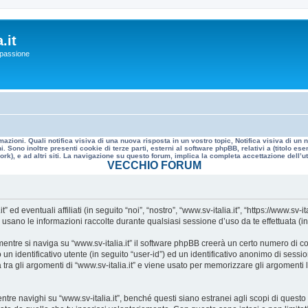
.it
a passione
mazioni. Quali notifica visiva di una nuova risposta in un vostro topic, Notifica visiva di u
. Sono inoltre presenti cookie di terze parti, esterni al software phpBB, relativi a (titolo
rk), e ad altri siti. La navigazione su questo forum, implica la completa accettazione dell’util
VECCHIO FORUM
 eventuali affiliati (in seguito “noi”, “nostro”, “www.sv-italia.it”, “https://www.sv-it
no le informazioni raccolte durante qualsiasi sessione d’uso da te effettuata (in s
ntre si naviga su “www.sv-italia.it” il software phpBB creerà un certo numero di cook
un identificativo utente (in seguito “user-id”) ed un identificativo anonimo di sess
ra gli argomenti di “www.sv-italia.it” e viene usato per memorizzare gli argomenti l
 navighi su “www.sv-italia.it”, benché questi siano estranei agli scopi di questo d