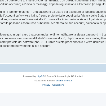
ato da quello che tu inserisci volontariamente. Con questo sono intesi e non limitat
o “il tuo account”) e l’invio di messaggi dopo la registrazione e l’accesso (in seguito
eguito “il tuo nome utente”), una password da usare per accedere al tuo account (in s
 dell’account su “www.sv-italia.it” sono protette dalle Leggi sulla Privacy dello Stato
i registrazione su “www.sv-italia.it”, quale altra informazione sia obbligatoria o opzion
i fornito possano essere rese pubbliche. All’interno del tuo account, hai facoltà di o
icurezza. In ogni caso ti raccomandiamo di non utilizzare la stessa password in tro
e in nessuna circostanza affiliati di “www.sv-italia.it”, phpBB o terzi possono legit
word” prevista dal software phpBB. Durante questo procedimento ti verrà richiesto il
di accedere nuovamente al tuo account.
Powered by
phpBB
® Forum Software © phpBB Limited
Traduzione Italiana
phpBB-Store.it
Privacy
|
Condizioni