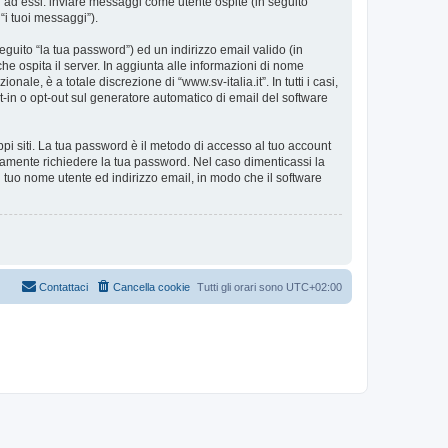
i ad essi: inviare messaggi come utente ospite (in seguito
 “i tuoi messaggi”).
eguito “la tua password”) ed un indirizzo email valido (in
 che ospita il server. In aggiunta alle informazioni di nome
ale, è a totale discrezione di “www.sv-italia.it”. In tutti i casi,
pt-in o opt-out sul generatore automatico di email del software
ppi siti. La tua password è il metodo di accesso al tuo account
timamente richiedere la tua password. Nel caso dimenticassi la
 tuo nome utente ed indirizzo email, in modo che il software
Contattaci
Cancella cookie
Tutti gli orari sono
UTC+02:00