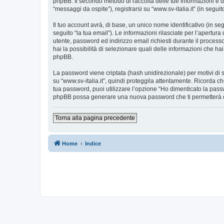
phpBB. Il secondo metodo di raccolta delle tue informazioni è d
“messaggi da ospite”), registrarsi su “www.sv-italia.it” (in seguit
Il tuo account avrà, di base, un unico nome identificativo (in s
seguito “la tua email”). Le informazioni rilasciate per l’apertura
utente, password ed indirizzo email richiesti durante il processo d
hai la possibilità di selezionare quali delle informazioni che ha
phpBB.
La password viene criptata (hash unidirezionale) per motivi di s
su “www.sv-italia.it”, quindi proteggila attentamente. Ricorda ch
tua password, puoi utilizzare l’opzione “Ho dimenticato la pass
phpBB possa generare una nuova password che ti permetterà 
Torna alla pagina precedente
Home
Indice