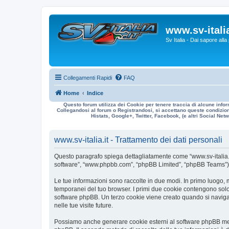
www.sv-italia
Sv Italia - Dai sapore all
Collegamenti Rapidi
FAQ
Home
Indice
Questo forum utilizza dei Cookie per tenere traccia di alcune infor
Collegandosi al forum o Registrandosi, si accettano queste condizioni
Histats, Google+, Twitter, Facebook, (e altri Social Netwo
www.sv-italia.it - Trattamento dei dati personali
Questo paragrafo spiega dettagliatamente come “www.sv-italia.it” ed
software”, “www.phpbb.com”, “phpBB Limited”, “phpBB Teams”) usa
Le tue informazioni sono raccolte in due modi. In primo luogo, me
temporanei del tuo browser. I primi due cookie contengono solo 
software phpBB. Un terzo cookie viene creato quando si naviga t
nelle tue visite future.
Possiamo anche generare cookie esterni al software phpBB mentre