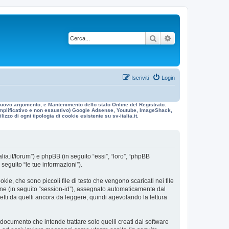
Cerca
Ricerca avanzata
Iscriviti
Login
n nuovo argomento, e Mantenimento dello stato Online del Registrato.
 esemplificativo e non esaustivo) Google Adsense, Youtube, ImageShack,
izzo di ogni tipologia di cookie esistente su sv-italia.it.
alia.it/forum”) e phpBB (in seguito “essi”, “loro”, “phpBB
eguito “le tue informazioni”).
ie, che sono piccoli file di testo che vengono scaricati nei file
ione (in seguito “session-id”), assegnato automaticamente dal
etti da quelli ancora da leggere, quindi agevolando la lettura
ocumento che intende trattare solo quelli creati dal software