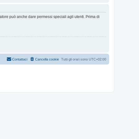
ratore può anche dare permessi speciali agli utenti. Prima di
Contattaci
Cancella cookie
Tutti gli orari sono
UTC+02:00