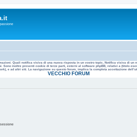
.it
a passione
mazioni. Quali notifica visiva di una nuova risposta in un vostro topic, Notifica visiva di u
. Sono inoltre presenti cookie di terze parti, esterni al software phpBB, relativi a (titolo
rk), e ad altri siti. La navigazione su questo forum, implica la completa accettazione dell’util
VECCHIO FORUM
 sessione