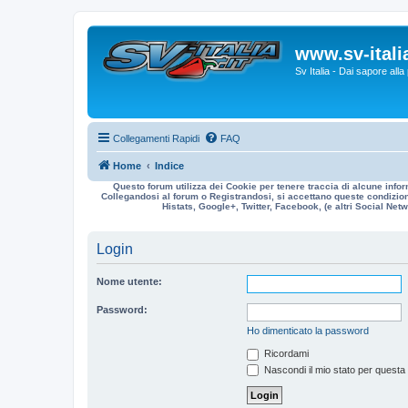
www.sv-italia
Sv Italia - Dai sapore all
Collegamenti Rapidi
FAQ
Home
Indice
Questo forum utilizza dei Cookie per tenere traccia di alcune infor
Collegandosi al forum o Registrandosi, si accettano queste condizioni
Histats, Google+, Twitter, Facebook, (e altri Social Netwo
Login
Nome utente:
Password:
Ho dimenticato la password
Ricordami
Nascondi il mio stato per questa