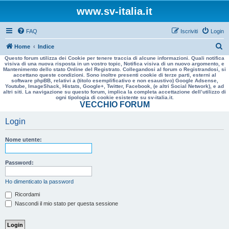
www.sv-italia.it
FAQ
Iscriviti
Login
C
Home
Indice
Questo forum utilizza dei Cookie per tenere traccia di alcune informazioni. Quali notifica
e
visiva di una nuova risposta in un vostro topic, Notifica visiva di un nuovo argomento, e
Mantenimento dello stato Online del Registrato. Collegandosi al forum o Registrandosi, si
r
accettano queste condizioni. Sono inoltre presenti cookie di terze parti, esterni al
software phpBB, relativi a (titolo esemplificativo e non esaustivo) Google Adsense,
c
Youtube, ImageShack, Histats, Google+, Twitter, Facebook, (e altri Social Network), e ad
altri siti. La navigazione su questo forum, implica la completa accettazione dell’utilizzo di
a
ogni tipologia di cookie esistente su sv-italia.it.
VECCHIO FORUM
Login
Nome utente:
Password:
Ho dimenticato la password
Ricordami
Nascondi il mio stato per questa sessione