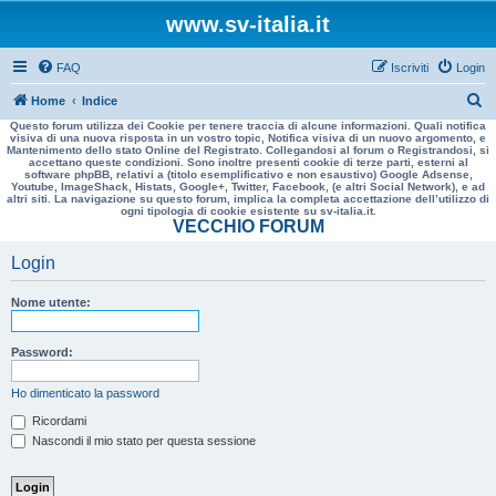
www.sv-italia.it
FAQ
Iscriviti
Login
C
Home
Indice
Questo forum utilizza dei Cookie per tenere traccia di alcune informazioni. Quali notifica
e
visiva di una nuova risposta in un vostro topic, Notifica visiva di un nuovo argomento, e
Mantenimento dello stato Online del Registrato. Collegandosi al forum o Registrandosi, si
r
accettano queste condizioni. Sono inoltre presenti cookie di terze parti, esterni al
software phpBB, relativi a (titolo esemplificativo e non esaustivo) Google Adsense,
c
Youtube, ImageShack, Histats, Google+, Twitter, Facebook, (e altri Social Network), e ad
altri siti. La navigazione su questo forum, implica la completa accettazione dell’utilizzo di
a
ogni tipologia di cookie esistente su sv-italia.it.
VECCHIO FORUM
Login
Nome utente:
Password:
Ho dimenticato la password
Ricordami
Nascondi il mio stato per questa sessione