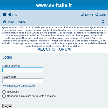
www.sv-italia.it
FAQ
Iscriviti
Login
C
Home
Indice
Questo forum utilizza dei Cookie per tenere traccia di alcune informazioni. Quali notifica
e
visiva di una nuova risposta in un vostro topic, Notifica visiva di un nuovo argomento, e
Mantenimento dello stato Online del Registrato. Collegandosi al forum o Registrandosi, si
r
accettano queste condizioni. Sono inoltre presenti cookie di terze parti, esterni al
software phpBB, relativi a (titolo esemplificativo e non esaustivo) Google Adsense,
c
Youtube, ImageShack, Histats, Google+, Twitter, Facebook, (e altri Social Network), e ad
altri siti. La navigazione su questo forum, implica la completa accettazione dell’utilizzo di
a
ogni tipologia di cookie esistente su sv-italia.it.
VECCHIO FORUM
Login
Nome utente:
Password:
Ho dimenticato la password
Ricordami
Nascondi il mio stato per questa sessione