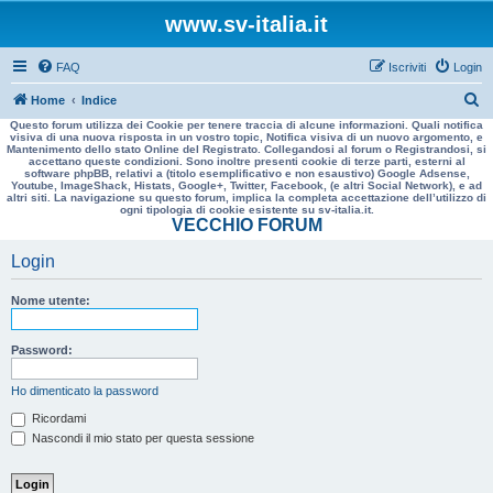
www.sv-italia.it
FAQ
Iscriviti
Login
C
Home
Indice
Questo forum utilizza dei Cookie per tenere traccia di alcune informazioni. Quali notifica
e
visiva di una nuova risposta in un vostro topic, Notifica visiva di un nuovo argomento, e
Mantenimento dello stato Online del Registrato. Collegandosi al forum o Registrandosi, si
r
accettano queste condizioni. Sono inoltre presenti cookie di terze parti, esterni al
software phpBB, relativi a (titolo esemplificativo e non esaustivo) Google Adsense,
c
Youtube, ImageShack, Histats, Google+, Twitter, Facebook, (e altri Social Network), e ad
altri siti. La navigazione su questo forum, implica la completa accettazione dell’utilizzo di
a
ogni tipologia di cookie esistente su sv-italia.it.
VECCHIO FORUM
Login
Nome utente:
Password:
Ho dimenticato la password
Ricordami
Nascondi il mio stato per questa sessione