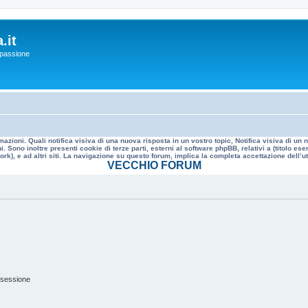
.it
a passione
mazioni. Quali notifica visiva di una nuova risposta in un vostro topic, Notifica visiva di u
. Sono inoltre presenti cookie di terze parti, esterni al software phpBB, relativi a (titolo
rk), e ad altri siti. La navigazione su questo forum, implica la completa accettazione dell’util
VECCHIO FORUM
 sessione