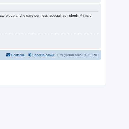
ratore può anche dare permessi speciali agli utenti. Prima di
Contattaci
Cancella cookie
Tutti gli orari sono
UTC+02:00