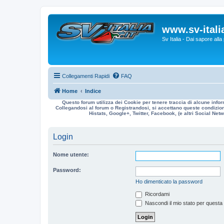
www.sv-italia
Sv Italia - Dai sapore all
Collegamenti Rapidi
FAQ
Home
Indice
Questo forum utilizza dei Cookie per tenere traccia di alcune infor
Collegandosi al forum o Registrandosi, si accettano queste condizioni
Histats, Google+, Twitter, Facebook, (e altri Social Netwo
Login
Nome utente:
Password:
Ho dimenticato la password
Ricordami
Nascondi il mio stato per questa