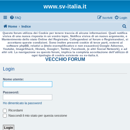
www.sv-italia.it
FAQ
Iscriviti
Login
C
Home
Indice
Questo forum utilizza dei Cookie per tenere traccia di alcune informazioni. Quali notifica
e
visiva di una nuova risposta in un vostro topic, Notifica visiva di un nuovo argomento, e
Mantenimento dello stato Online del Registrato. Collegandosi al forum o Registrandosi, si
r
accettano queste condizioni. Sono inoltre presenti cookie di terze parti, esterni al
software phpBB, relativi a (titolo esemplificativo e non esaustivo) Google Adsense,
c
Youtube, ImageShack, Histats, Google+, Twitter, Facebook, (e altri Social Network), e ad
altri siti. La navigazione su questo forum, implica la completa accettazione dell’utilizzo di
a
ogni tipologia di cookie esistente su sv-italia.it.
VECCHIO FORUM
Login
Nome utente:
Password:
Ho dimenticato la password
Ricordami
Nascondi il mio stato per questa sessione