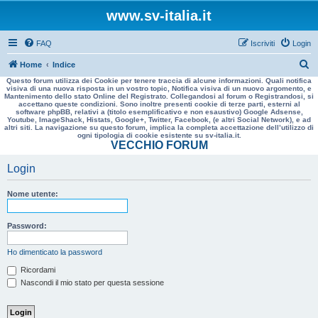
www.sv-italia.it
FAQ
Iscriviti
Login
C
Home
Indice
Questo forum utilizza dei Cookie per tenere traccia di alcune informazioni. Quali notifica
e
visiva di una nuova risposta in un vostro topic, Notifica visiva di un nuovo argomento, e
Mantenimento dello stato Online del Registrato. Collegandosi al forum o Registrandosi, si
r
accettano queste condizioni. Sono inoltre presenti cookie di terze parti, esterni al
software phpBB, relativi a (titolo esemplificativo e non esaustivo) Google Adsense,
c
Youtube, ImageShack, Histats, Google+, Twitter, Facebook, (e altri Social Network), e ad
altri siti. La navigazione su questo forum, implica la completa accettazione dell’utilizzo di
a
ogni tipologia di cookie esistente su sv-italia.it.
VECCHIO FORUM
Login
Nome utente:
Password:
Ho dimenticato la password
Ricordami
Nascondi il mio stato per questa sessione