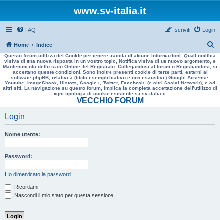
www.sv-italia.it
FAQ
Iscriviti
Login
C
Home
Indice
Questo forum utilizza dei Cookie per tenere traccia di alcune informazioni. Quali notifica
e
visiva di una nuova risposta in un vostro topic, Notifica visiva di un nuovo argomento, e
Mantenimento dello stato Online del Registrato. Collegandosi al forum o Registrandosi, si
r
accettano queste condizioni. Sono inoltre presenti cookie di terze parti, esterni al
software phpBB, relativi a (titolo esemplificativo e non esaustivo) Google Adsense,
c
Youtube, ImageShack, Histats, Google+, Twitter, Facebook, (e altri Social Network), e ad
altri siti. La navigazione su questo forum, implica la completa accettazione dell’utilizzo di
a
ogni tipologia di cookie esistente su sv-italia.it.
VECCHIO FORUM
Login
Nome utente:
Password:
Ho dimenticato la password
Ricordami
Nascondi il mio stato per questa sessione