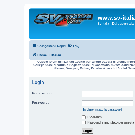
www.sv-italia
Sv Italia - Dai sapore all
Collegamenti Rapidi
FAQ
Home
Indice
Questo forum utilizza dei Cookie per tenere traccia di alcune infor
Collegandosi al forum o Registrandosi, si accettano queste condizioni
Histats, Google+, Twitter, Facebook, (e altri Social Netwo
Login
Nome utente:
Password:
Ho dimenticato la password
Ricordami
Nascondi il mio stato per questa