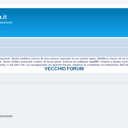
.it
a passione
mazioni. Quali notifica visiva di una nuova risposta in un vostro topic, Notifica visiva di u
. Sono inoltre presenti cookie di terze parti, esterni al software phpBB, relativi a (titolo
rk), e ad altri siti. La navigazione su questo forum, implica la completa accettazione dell’util
VECCHIO FORUM
 sessione