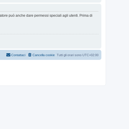
ratore può anche dare permessi speciali agli utenti. Prima di
Contattaci
Cancella cookie
Tutti gli orari sono
UTC+02:00