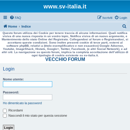
www.sv-italia.it
FAQ
Iscriviti
Login
C
Home
Indice
Questo forum utilizza dei Cookie per tenere traccia di alcune informazioni. Quali notifica
e
visiva di una nuova risposta in un vostro topic, Notifica visiva di un nuovo argomento, e
Mantenimento dello stato Online del Registrato. Collegandosi al forum o Registrandosi, si
r
accettano queste condizioni. Sono inoltre presenti cookie di terze parti, esterni al
software phpBB, relativi a (titolo esemplificativo e non esaustivo) Google Adsense,
c
Youtube, ImageShack, Histats, Google+, Twitter, Facebook, (e altri Social Network), e ad
altri siti. La navigazione su questo forum, implica la completa accettazione dell’utilizzo di
a
ogni tipologia di cookie esistente su sv-italia.it.
VECCHIO FORUM
Login
Nome utente:
Password:
Ho dimenticato la password
Ricordami
Nascondi il mio stato per questa sessione