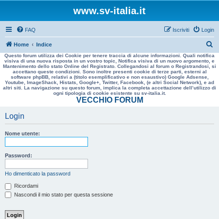
www.sv-italia.it
FAQ
Iscriviti
Login
C
Home
Indice
Questo forum utilizza dei Cookie per tenere traccia di alcune informazioni. Quali notifica
e
visiva di una nuova risposta in un vostro topic, Notifica visiva di un nuovo argomento, e
Mantenimento dello stato Online del Registrato. Collegandosi al forum o Registrandosi, si
r
accettano queste condizioni. Sono inoltre presenti cookie di terze parti, esterni al
software phpBB, relativi a (titolo esemplificativo e non esaustivo) Google Adsense,
c
Youtube, ImageShack, Histats, Google+, Twitter, Facebook, (e altri Social Network), e ad
altri siti. La navigazione su questo forum, implica la completa accettazione dell’utilizzo di
a
ogni tipologia di cookie esistente su sv-italia.it.
VECCHIO FORUM
Login
Nome utente:
Password:
Ho dimenticato la password
Ricordami
Nascondi il mio stato per questa sessione