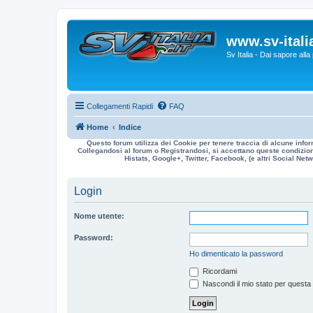
www.sv-italia
Sv Italia - Dai sapore all
Collegamenti Rapidi
FAQ
Home
Indice
Questo forum utilizza dei Cookie per tenere traccia di alcune infor
Collegandosi al forum o Registrandosi, si accettano queste condizioni
Histats, Google+, Twitter, Facebook, (e altri Social Netwo
Login
Nome utente:
Password:
Ho dimenticato la password
Ricordami
Nascondi il mio stato per questa