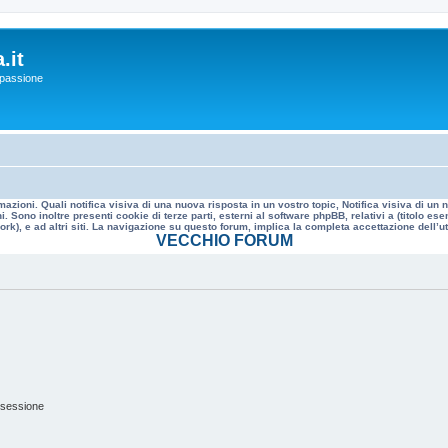
.it
a passione
mazioni. Quali notifica visiva di una nuova risposta in un vostro topic, Notifica visiva di u
. Sono inoltre presenti cookie di terze parti, esterni al software phpBB, relativi a (titolo
rk), e ad altri siti. La navigazione su questo forum, implica la completa accettazione dell’util
VECCHIO FORUM
 sessione