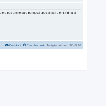
ratore può anche dare permessi speciali agli utenti. Prima di
Contattaci
Cancella cookie
Tutti gli orari sono
UTC+02:00