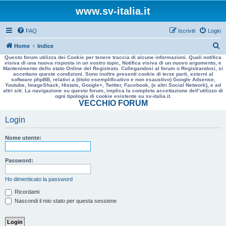
www.sv-italia.it
FAQ
Iscriviti
Login
C
Home
Indice
Questo forum utilizza dei Cookie per tenere traccia di alcune informazioni. Quali notifica
e
visiva di una nuova risposta in un vostro topic, Notifica visiva di un nuovo argomento, e
Mantenimento dello stato Online del Registrato. Collegandosi al forum o Registrandosi, si
r
accettano queste condizioni. Sono inoltre presenti cookie di terze parti, esterni al
software phpBB, relativi a (titolo esemplificativo e non esaustivo) Google Adsense,
c
Youtube, ImageShack, Histats, Google+, Twitter, Facebook, (e altri Social Network), e ad
altri siti. La navigazione su questo forum, implica la completa accettazione dell’utilizzo di
a
ogni tipologia di cookie esistente su sv-italia.it.
VECCHIO FORUM
Login
Nome utente:
Password:
Ho dimenticato la password
Ricordami
Nascondi il mio stato per questa sessione