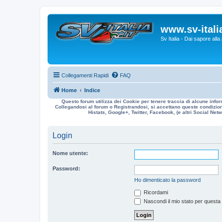
www.sv-italia
Sv Italia - Dai sapore all
Collegamenti Rapidi
FAQ
Home
Indice
Questo forum utilizza dei Cookie per tenere traccia di alcune infor
Collegandosi al forum o Registrandosi, si accettano queste condizioni
Histats, Google+, Twitter, Facebook, (e altri Social Netwo
Login
Nome utente:
Password:
Ho dimenticato la password
Ricordami
Nascondi il mio stato per questa