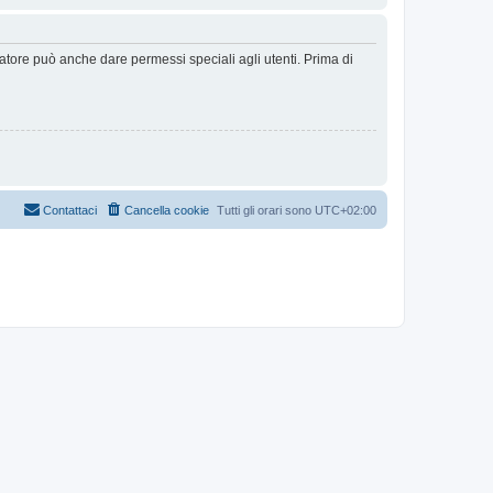
ratore può anche dare permessi speciali agli utenti. Prima di
Contattaci
Cancella cookie
Tutti gli orari sono
UTC+02:00