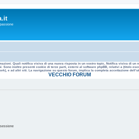
.it
a passione
mazioni. Quali notifica visiva di una nuova risposta in un vostro topic, Notifica visiva di u
. Sono inoltre presenti cookie di terze parti, esterni al software phpBB, relativi a (titolo
rk), e ad altri siti. La navigazione su questo forum, implica la completa accettazione dell’util
VECCHIO FORUM
 sessione