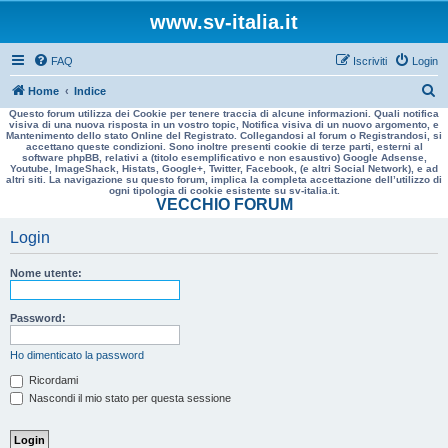
www.sv-italia.it
FAQ
Iscriviti
Login
C
Home
Indice
Questo forum utilizza dei Cookie per tenere traccia di alcune informazioni. Quali notifica
e
visiva di una nuova risposta in un vostro topic, Notifica visiva di un nuovo argomento, e
Mantenimento dello stato Online del Registrato. Collegandosi al forum o Registrandosi, si
r
accettano queste condizioni. Sono inoltre presenti cookie di terze parti, esterni al
software phpBB, relativi a (titolo esemplificativo e non esaustivo) Google Adsense,
c
Youtube, ImageShack, Histats, Google+, Twitter, Facebook, (e altri Social Network), e ad
altri siti. La navigazione su questo forum, implica la completa accettazione dell’utilizzo di
a
ogni tipologia di cookie esistente su sv-italia.it.
VECCHIO FORUM
Login
Nome utente:
Password:
Ho dimenticato la password
Ricordami
Nascondi il mio stato per questa sessione