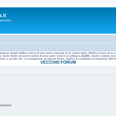
.it
a passione
mazioni. Quali notifica visiva di una nuova risposta in un vostro topic, Notifica visiva di u
. Sono inoltre presenti cookie di terze parti, esterni al software phpBB, relativi a (titolo
rk), e ad altri siti. La navigazione su questo forum, implica la completa accettazione dell’util
VECCHIO FORUM
 sessione