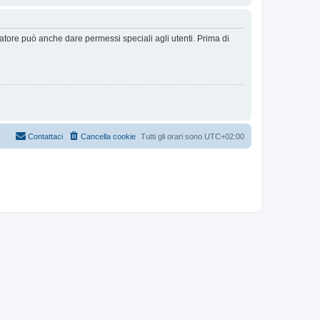
ratore può anche dare permessi speciali agli utenti. Prima di
Contattaci
Cancella cookie
Tutti gli orari sono
UTC+02:00