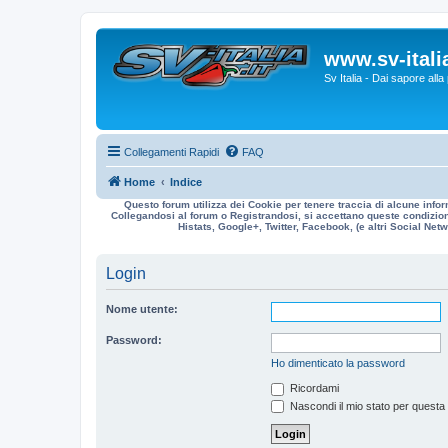
www.sv-italia
Sv Italia - Dai sapore all
Collegamenti Rapidi
FAQ
Home
Indice
Questo forum utilizza dei Cookie per tenere traccia di alcune infor
Collegandosi al forum o Registrandosi, si accettano queste condizioni
Histats, Google+, Twitter, Facebook, (e altri Social Netwo
Login
Nome utente:
Password:
Ho dimenticato la password
Ricordami
Nascondi il mio stato per questa