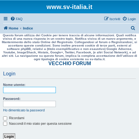
www.sv-italia.it
FAQ
Iscriviti
Login
C
Home
Indice
Questo forum utilizza dei Cookie per tenere traccia di alcune informazioni. Quali notifica
e
visiva di una nuova risposta in un vostro topic, Notifica visiva di un nuovo argomento, e
Mantenimento dello stato Online del Registrato. Collegandosi al forum o Registrandosi, si
r
accettano queste condizioni. Sono inoltre presenti cookie di terze parti, esterni al
software phpBB, relativi a (titolo esemplificativo e non esaustivo) Google Adsense,
c
Youtube, ImageShack, Histats, Google+, Twitter, Facebook, (e altri Social Network), e ad
altri siti. La navigazione su questo forum, implica la completa accettazione dell’utilizzo di
a
ogni tipologia di cookie esistente su sv-italia.it.
VECCHIO FORUM
Login
Nome utente:
Password:
Ho dimenticato la password
Ricordami
Nascondi il mio stato per questa sessione