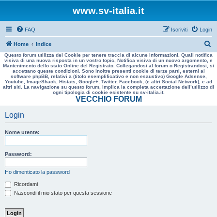
www.sv-italia.it
FAQ
Iscriviti
Login
C
Home
Indice
Questo forum utilizza dei Cookie per tenere traccia di alcune informazioni. Quali notifica
e
visiva di una nuova risposta in un vostro topic, Notifica visiva di un nuovo argomento, e
Mantenimento dello stato Online del Registrato. Collegandosi al forum o Registrandosi, si
r
accettano queste condizioni. Sono inoltre presenti cookie di terze parti, esterni al
software phpBB, relativi a (titolo esemplificativo e non esaustivo) Google Adsense,
c
Youtube, ImageShack, Histats, Google+, Twitter, Facebook, (e altri Social Network), e ad
altri siti. La navigazione su questo forum, implica la completa accettazione dell’utilizzo di
a
ogni tipologia di cookie esistente su sv-italia.it.
VECCHIO FORUM
Login
Nome utente:
Password:
Ho dimenticato la password
Ricordami
Nascondi il mio stato per questa sessione