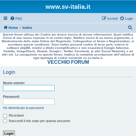
www.sv-italia.it
FAQ
Iscriviti
Login
C
Home
Indice
Questo forum utilizza dei Cookie per tenere traccia di alcune informazioni. Quali notifica
e
visiva di una nuova risposta in un vostro topic, Notifica visiva di un nuovo argomento, e
Mantenimento dello stato Online del Registrato. Collegandosi al forum o Registrandosi, si
r
accettano queste condizioni. Sono inoltre presenti cookie di terze parti, esterni al
software phpBB, relativi a (titolo esemplificativo e non esaustivo) Google Adsense,
c
Youtube, ImageShack, Histats, Google+, Twitter, Facebook, (e altri Social Network), e ad
altri siti. La navigazione su questo forum, implica la completa accettazione dell’utilizzo di
a
ogni tipologia di cookie esistente su sv-italia.it.
VECCHIO FORUM
Login
Nome utente:
Password:
Ho dimenticato la password
Ricordami
Nascondi il mio stato per questa sessione