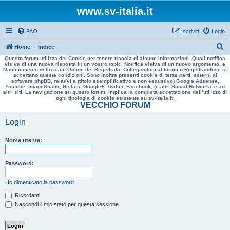
www.sv-italia.it
FAQ
Iscriviti
Login
C
Home
Indice
Questo forum utilizza dei Cookie per tenere traccia di alcune informazioni. Quali notifica
e
visiva di una nuova risposta in un vostro topic, Notifica visiva di un nuovo argomento, e
Mantenimento dello stato Online del Registrato. Collegandosi al forum o Registrandosi, si
r
accettano queste condizioni. Sono inoltre presenti cookie di terze parti, esterni al
software phpBB, relativi a (titolo esemplificativo e non esaustivo) Google Adsense,
c
Youtube, ImageShack, Histats, Google+, Twitter, Facebook, (e altri Social Network), e ad
altri siti. La navigazione su questo forum, implica la completa accettazione dell’utilizzo di
a
ogni tipologia di cookie esistente su sv-italia.it.
VECCHIO FORUM
Login
Nome utente:
Password:
Ho dimenticato la password
Ricordami
Nascondi il mio stato per questa sessione