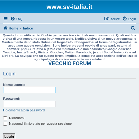
www.sv-italia.it
FAQ
Iscriviti
Login
C
Home
Indice
Questo forum utilizza dei Cookie per tenere traccia di alcune informazioni. Quali notifica
e
visiva di una nuova risposta in un vostro topic, Notifica visiva di un nuovo argomento, e
Mantenimento dello stato Online del Registrato. Collegandosi al forum o Registrandosi, si
r
accettano queste condizioni. Sono inoltre presenti cookie di terze parti, esterni al
software phpBB, relativi a (titolo esemplificativo e non esaustivo) Google Adsense,
c
Youtube, ImageShack, Histats, Google+, Twitter, Facebook, (e altri Social Network), e ad
altri siti. La navigazione su questo forum, implica la completa accettazione dell’utilizzo di
a
ogni tipologia di cookie esistente su sv-italia.it.
VECCHIO FORUM
Login
Nome utente:
Password:
Ho dimenticato la password
Ricordami
Nascondi il mio stato per questa sessione