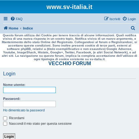
www.sv-italia.it
FAQ
Iscriviti
Login
C
Home
Indice
Questo forum utilizza dei Cookie per tenere traccia di alcune informazioni. Quali notifica
e
visiva di una nuova risposta in un vostro topic, Notifica visiva di un nuovo argomento, e
Mantenimento dello stato Online del Registrato. Collegandosi al forum o Registrandosi, si
r
accettano queste condizioni. Sono inoltre presenti cookie di terze parti, esterni al
software phpBB, relativi a (titolo esemplificativo e non esaustivo) Google Adsense,
c
Youtube, ImageShack, Histats, Google+, Twitter, Facebook, (e altri Social Network), e ad
altri siti. La navigazione su questo forum, implica la completa accettazione dell’utilizzo di
a
ogni tipologia di cookie esistente su sv-italia.it.
VECCHIO FORUM
Login
Nome utente:
Password:
Ho dimenticato la password
Ricordami
Nascondi il mio stato per questa sessione