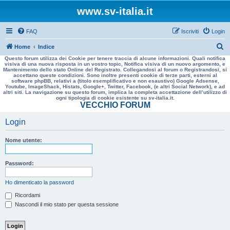
www.sv-italia.it
FAQ
Iscriviti
Login
C
Home
Indice
Questo forum utilizza dei Cookie per tenere traccia di alcune informazioni. Quali notifica
e
visiva di una nuova risposta in un vostro topic, Notifica visiva di un nuovo argomento, e
Mantenimento dello stato Online del Registrato. Collegandosi al forum o Registrandosi, si
r
accettano queste condizioni. Sono inoltre presenti cookie di terze parti, esterni al
software phpBB, relativi a (titolo esemplificativo e non esaustivo) Google Adsense,
c
Youtube, ImageShack, Histats, Google+, Twitter, Facebook, (e altri Social Network), e ad
altri siti. La navigazione su questo forum, implica la completa accettazione dell’utilizzo di
a
ogni tipologia di cookie esistente su sv-italia.it.
VECCHIO FORUM
Login
Nome utente:
Password:
Ho dimenticato la password
Ricordami
Nascondi il mio stato per questa sessione