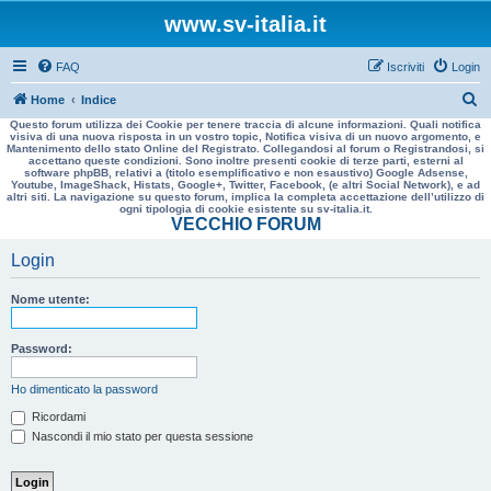
www.sv-italia.it
FAQ
Iscriviti
Login
C
Home
Indice
Questo forum utilizza dei Cookie per tenere traccia di alcune informazioni. Quali notifica
e
visiva di una nuova risposta in un vostro topic, Notifica visiva di un nuovo argomento, e
Mantenimento dello stato Online del Registrato. Collegandosi al forum o Registrandosi, si
r
accettano queste condizioni. Sono inoltre presenti cookie di terze parti, esterni al
software phpBB, relativi a (titolo esemplificativo e non esaustivo) Google Adsense,
c
Youtube, ImageShack, Histats, Google+, Twitter, Facebook, (e altri Social Network), e ad
altri siti. La navigazione su questo forum, implica la completa accettazione dell’utilizzo di
a
ogni tipologia di cookie esistente su sv-italia.it.
VECCHIO FORUM
Login
Nome utente:
Password:
Ho dimenticato la password
Ricordami
Nascondi il mio stato per questa sessione