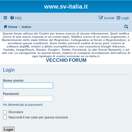
www.sv-italia.it
FAQ
Iscriviti
Login
C
Home
Indice
Questo forum utilizza dei Cookie per tenere traccia di alcune informazioni. Quali notifica
e
visiva di una nuova risposta in un vostro topic, Notifica visiva di un nuovo argomento, e
Mantenimento dello stato Online del Registrato. Collegandosi al forum o Registrandosi, si
r
accettano queste condizioni. Sono inoltre presenti cookie di terze parti, esterni al
software phpBB, relativi a (titolo esemplificativo e non esaustivo) Google Adsense,
c
Youtube, ImageShack, Histats, Google+, Twitter, Facebook, (e altri Social Network), e ad
altri siti. La navigazione su questo forum, implica la completa accettazione dell’utilizzo di
a
ogni tipologia di cookie esistente su sv-italia.it.
VECCHIO FORUM
Login
Nome utente:
Password:
Ho dimenticato la password
Ricordami
Nascondi il mio stato per questa sessione