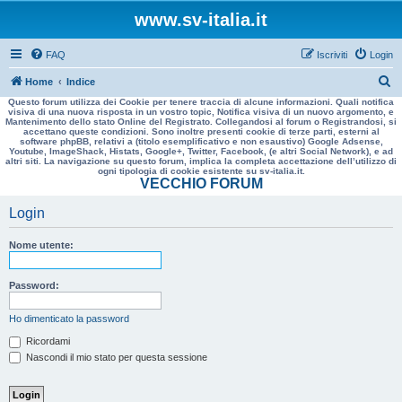
www.sv-italia.it
FAQ
Iscriviti
Login
C
Home
Indice
Questo forum utilizza dei Cookie per tenere traccia di alcune informazioni. Quali notifica
e
visiva di una nuova risposta in un vostro topic, Notifica visiva di un nuovo argomento, e
Mantenimento dello stato Online del Registrato. Collegandosi al forum o Registrandosi, si
r
accettano queste condizioni. Sono inoltre presenti cookie di terze parti, esterni al
software phpBB, relativi a (titolo esemplificativo e non esaustivo) Google Adsense,
c
Youtube, ImageShack, Histats, Google+, Twitter, Facebook, (e altri Social Network), e ad
altri siti. La navigazione su questo forum, implica la completa accettazione dell’utilizzo di
a
ogni tipologia di cookie esistente su sv-italia.it.
VECCHIO FORUM
Login
Nome utente:
Password:
Ho dimenticato la password
Ricordami
Nascondi il mio stato per questa sessione