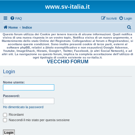
www.sv-italia.it
FAQ
Iscriviti
Login
C
Home
Indice
Questo forum utilizza dei Cookie per tenere traccia di alcune informazioni. Quali notifica
e
visiva di una nuova risposta in un vostro topic, Notifica visiva di un nuovo argomento, e
Mantenimento dello stato Online del Registrato. Collegandosi al forum o Registrandosi, si
r
accettano queste condizioni. Sono inoltre presenti cookie di terze parti, esterni al
software phpBB, relativi a (titolo esemplificativo e non esaustivo) Google Adsense,
c
Youtube, ImageShack, Histats, Google+, Twitter, Facebook, (e altri Social Network), e ad
altri siti. La navigazione su questo forum, implica la completa accettazione dell’utilizzo di
a
ogni tipologia di cookie esistente su sv-italia.it.
VECCHIO FORUM
Login
Nome utente:
Password:
Ho dimenticato la password
Ricordami
Nascondi il mio stato per questa sessione