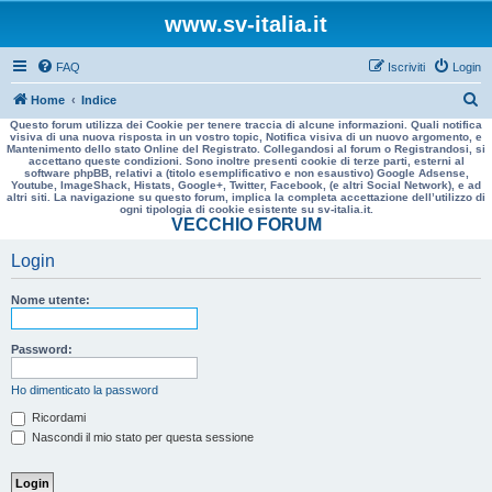
www.sv-italia.it
FAQ
Iscriviti
Login
C
Home
Indice
Questo forum utilizza dei Cookie per tenere traccia di alcune informazioni. Quali notifica
e
visiva di una nuova risposta in un vostro topic, Notifica visiva di un nuovo argomento, e
Mantenimento dello stato Online del Registrato. Collegandosi al forum o Registrandosi, si
r
accettano queste condizioni. Sono inoltre presenti cookie di terze parti, esterni al
software phpBB, relativi a (titolo esemplificativo e non esaustivo) Google Adsense,
c
Youtube, ImageShack, Histats, Google+, Twitter, Facebook, (e altri Social Network), e ad
altri siti. La navigazione su questo forum, implica la completa accettazione dell’utilizzo di
a
ogni tipologia di cookie esistente su sv-italia.it.
VECCHIO FORUM
Login
Nome utente:
Password:
Ho dimenticato la password
Ricordami
Nascondi il mio stato per questa sessione