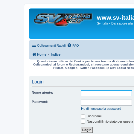
www.sv-italia
Sv Italia - Dai sapore all
Collegamenti Rapidi
FAQ
Home
Indice
Questo forum utilizza dei Cookie per tenere traccia di alcune infor
Collegandosi al forum o Registrandosi, si accettano queste condizioni
Histats, Google+, Twitter, Facebook, (e altri Social Netwo
Login
Nome utente:
Password:
Ho dimenticato la password
Ricordami
Nascondi il mio stato per questa