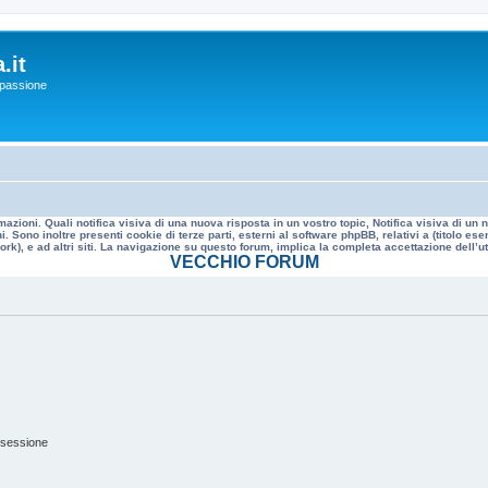
.it
a passione
mazioni. Quali notifica visiva di una nuova risposta in un vostro topic, Notifica visiva di u
. Sono inoltre presenti cookie di terze parti, esterni al software phpBB, relativi a (titolo
rk), e ad altri siti. La navigazione su questo forum, implica la completa accettazione dell’util
VECCHIO FORUM
 sessione