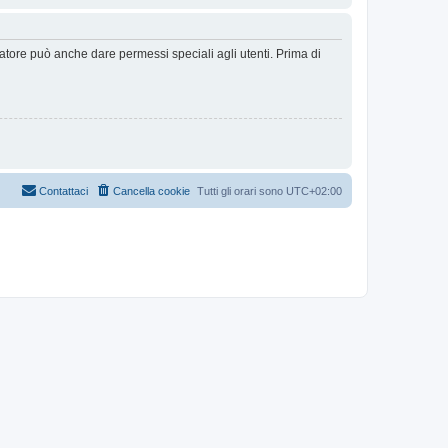
ratore può anche dare permessi speciali agli utenti. Prima di
Contattaci
Cancella cookie
Tutti gli orari sono
UTC+02:00