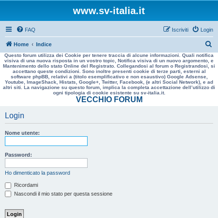
www.sv-italia.it
FAQ
Iscriviti
Login
C
Home
Indice
Questo forum utilizza dei Cookie per tenere traccia di alcune informazioni. Quali notifica
e
visiva di una nuova risposta in un vostro topic, Notifica visiva di un nuovo argomento, e
Mantenimento dello stato Online del Registrato. Collegandosi al forum o Registrandosi, si
r
accettano queste condizioni. Sono inoltre presenti cookie di terze parti, esterni al
software phpBB, relativi a (titolo esemplificativo e non esaustivo) Google Adsense,
c
Youtube, ImageShack, Histats, Google+, Twitter, Facebook, (e altri Social Network), e ad
altri siti. La navigazione su questo forum, implica la completa accettazione dell’utilizzo di
a
ogni tipologia di cookie esistente su sv-italia.it.
VECCHIO FORUM
Login
Nome utente:
Password:
Ho dimenticato la password
Ricordami
Nascondi il mio stato per questa sessione