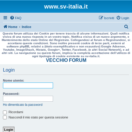
www.sv-italia.it
FAQ
Iscriviti
Login
C
Home
Indice
Questo forum utilizza dei Cookie per tenere traccia di alcune informazioni. Quali notifica
e
visiva di una nuova risposta in un vostro topic, Notifica visiva di un nuovo argomento, e
Mantenimento dello stato Online del Registrato. Collegandosi al forum o Registrandosi, si
r
accettano queste condizioni. Sono inoltre presenti cookie di terze parti, esterni al
software phpBB, relativi a (titolo esemplificativo e non esaustivo) Google Adsense,
c
Youtube, ImageShack, Histats, Google+, Twitter, Facebook, (e altri Social Network), e ad
altri siti. La navigazione su questo forum, implica la completa accettazione dell’utilizzo di
a
ogni tipologia di cookie esistente su sv-italia.it.
VECCHIO FORUM
Login
Nome utente:
Password:
Ho dimenticato la password
Ricordami
Nascondi il mio stato per questa sessione