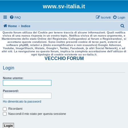
www.sv-italia.it
FAQ
Iscriviti
Login
C
Home
Indice
Questo forum utilizza dei Cookie per tenere traccia di alcune informazioni. Quali notifica
e
visiva di una nuova risposta in un vostro topic, Notifica visiva di un nuovo argomento, e
Mantenimento dello stato Online del Registrato. Collegandosi al forum o Registrandosi, si
r
accettano queste condizioni. Sono inoltre presenti cookie di terze parti, esterni al
software phpBB, relativi a (titolo esemplificativo e non esaustivo) Google Adsense,
c
Youtube, ImageShack, Histats, Google+, Twitter, Facebook, (e altri Social Network), e ad
altri siti. La navigazione su questo forum, implica la completa accettazione dell’utilizzo di
a
ogni tipologia di cookie esistente su sv-italia.it.
VECCHIO FORUM
Login
Nome utente:
Password:
Ho dimenticato la password
Ricordami
Nascondi il mio stato per questa sessione