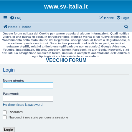
www.sv-italia.it
FAQ
Iscriviti
Login
C
Home
Indice
Questo forum utilizza dei Cookie per tenere traccia di alcune informazioni. Quali notifica
e
visiva di una nuova risposta in un vostro topic, Notifica visiva di un nuovo argomento, e
Mantenimento dello stato Online del Registrato. Collegandosi al forum o Registrandosi, si
r
accettano queste condizioni. Sono inoltre presenti cookie di terze parti, esterni al
software phpBB, relativi a (titolo esemplificativo e non esaustivo) Google Adsense,
c
Youtube, ImageShack, Histats, Google+, Twitter, Facebook, (e altri Social Network), e ad
altri siti. La navigazione su questo forum, implica la completa accettazione dell’utilizzo di
a
ogni tipologia di cookie esistente su sv-italia.it.
VECCHIO FORUM
Login
Nome utente:
Password:
Ho dimenticato la password
Ricordami
Nascondi il mio stato per questa sessione